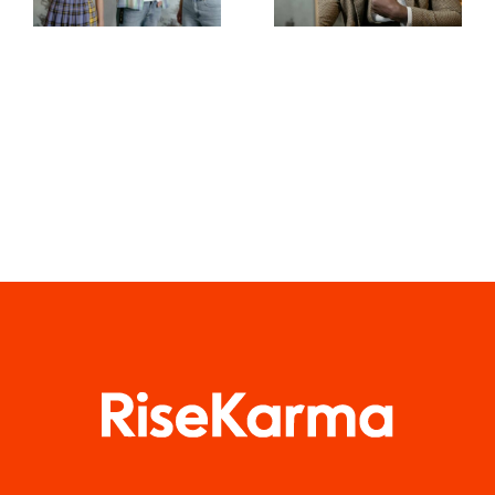
tworzenia
zachować
dzieł na
prywatność
TikToku