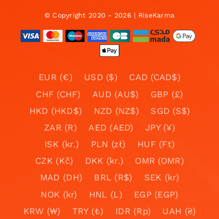
© Copyright 2020 - 2026 | RiseKarma
EUR (€)
USD ($)
CAD (CAD$)
CHF (CHF)
AUD (AU$)
GBP (£)
HKD (HKD$)
NZD (NZ$)
SGD (S$)
ZAR (R)
AED (AED)
JPY (¥)
ISK (kr.)
PLN (zł)
HUF (Ft)
CZK (Kč)
DKK (kr.)
OMR (OMR)
MAD (DH)
BRL (R$)
SEK (kr)
NOK (kr)
HNL (L)
EGP (EGP)
KRW (₩)
TRY (₺)
IDR (Rp)
UAH (₴)