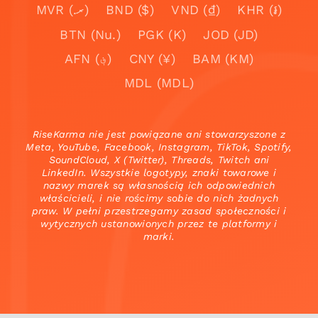
MVR (.ރ)
BND ($)
VND (₫)
KHR (៛)
BTN (Nu.)
PGK (K)
JOD (JD)
AFN (؋)
CNY (¥)
BAM (KM)
MDL (MDL)
RiseKarma nie jest powiązane ani stowarzyszone z
Meta, YouTube, Facebook, Instagram, TikTok, Spotify,
SoundCloud, X (Twitter), Threads, Twitch ani
LinkedIn. Wszystkie logotypy, znaki towarowe i
nazwy marek są własnością ich odpowiednich
właścicieli, i nie rościmy sobie do nich żadnych
praw. W pełni przestrzegamy zasad społeczności i
wytycznych ustanowionych przez te platformy i
marki.