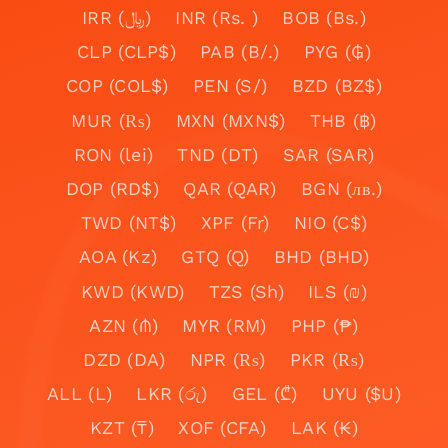
IRR (﷼)
INR (Rs. )
BOB (Bs.)
CLP (CLP$)
PAB (B/.)
PYG (₲)
COP (COL$)
PEN (S/)
BZD (BZ$)
MUR (₨)
MXN (MXN$)
THB (฿)
RON (lei)
TND (DT)
SAR (SAR)
DOP (RD$)
QAR (QAR)
BGN (лв.)
TWD (NT$)
XPF (Fr)
NIO (C$)
AOA (Kz)
GTQ (Q)
BHD (BHD)
KWD (KWD)
TZS (Sh)
ILS (₪)
AZN (₼)
MYR (RM)
PHP (₱)
DZD (DA)
NPR (₨)
PKR (₨)
ALL (L)
LKR (රු)
GEL (₾)
UYU ($U)
KZT (₸)
XOF (CFA)
LAK (₭)