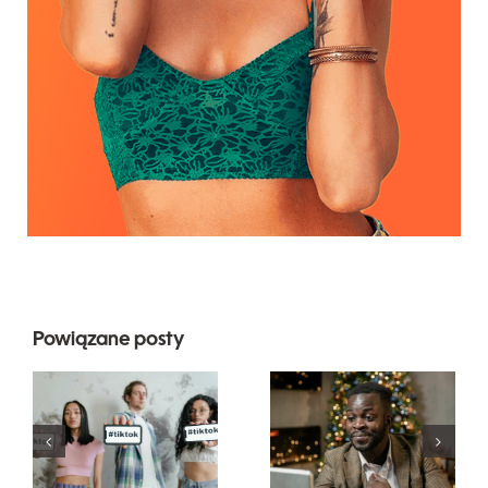
Powiązane posty
Najlepsze
Jak ukryć
aplikacje do
obserwujących
edytowania
na LinkedIn,
wideo do
aby