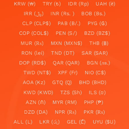
KRW (₩)
TRY (₺)
IDR (Rp)
UAH (₴)
IRR (﷼)
INR (Rs. )
BOB (Bs.)
CLP (CLP$)
PAB (B/.)
PYG (₲)
COP (COL$)
PEN (S/)
BZD (BZ$)
MUR (₨)
MXN (MXN$)
THB (฿)
RON (lei)
TND (DT)
SAR (SAR)
DOP (RD$)
QAR (QAR)
BGN (лв.)
TWD (NT$)
XPF (Fr)
NIO (C$)
AOA (Kz)
GTQ (Q)
BHD (BHD)
KWD (KWD)
TZS (Sh)
ILS (₪)
AZN (₼)
MYR (RM)
PHP (₱)
DZD (DA)
NPR (₨)
PKR (₨)
ALL (L)
LKR (රු)
GEL (₾)
UYU ($U)