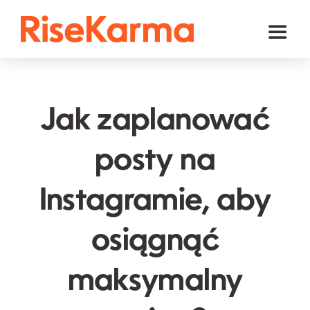
Skip
to
Toggl
content
Naviga
Instagram
TikTok
Jak zaplanować
Facebook
posty na
YouTube
Instagramie, aby
Twitter (𝕏)
Inne
osiągnąć
Koszyk
maksymalny
polski