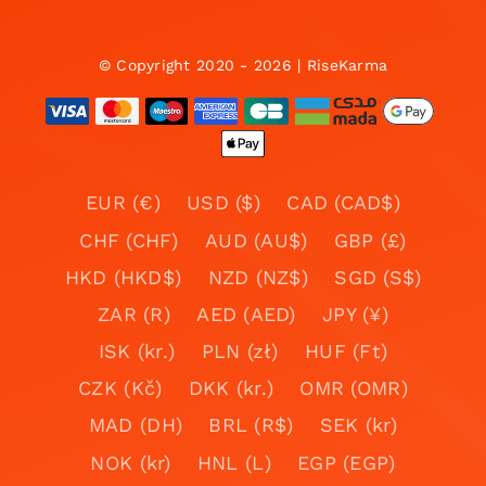
© Copyright 2020 - 2026 | RiseKarma
EUR (€)
USD ($)
CAD (CAD$)
CHF (CHF)
AUD (AU$)
GBP (£)
HKD (HKD$)
NZD (NZ$)
SGD (S$)
ZAR (R)
AED (AED)
JPY (¥)
ISK (kr.)
PLN (zł)
HUF (Ft)
CZK (Kč)
DKK (kr.)
OMR (OMR)
MAD (DH)
BRL (R$)
SEK (kr)
NOK (kr)
HNL (L)
EGP (EGP)