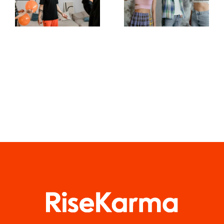
wideo do
dotyczące
tworzenia
mediów
dzieł na
społecznościowych
TikToku