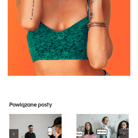
Powiązane posty
Najlepsze
Najbardziej
aplikacje do
popularne
edytowania
pytania