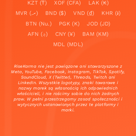
KZT (₸)
XOF (CFA)
LAK (₭)
MVR (.ރ)
BND ($)
VND (₫)
KHR (៛)
BTN (Nu.)
PGK (K)
JOD (JD)
AFN (؋)
CNY (¥)
BAM (KM)
MDL (MDL)
RiseKarma nie jest powiązane ani stowarzyszone z
Meta, YouTube, Facebook, Instagram, TikTok, Spotify,
SoundCloud, X (Twitter), Threads, Twitch ani
LinkedIn. Wszystkie logotypy, znaki towarowe i
nazwy marek są własnością ich odpowiednich
właścicieli, i nie rościmy sobie do nich żadnych
praw. W pełni przestrzegamy zasad społeczności i
wytycznych ustanowionych przez te platformy i
marki.