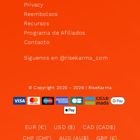
Privacy
Reembolsos
Recursos
Programa de Afiliados
Contacto
Síguenos en @risekarma_com
© Copyright 2020 - 2026 | RiseKarma
EUR (€)
USD ($)
CAD (CAD$)
CHF (CHF)
AUD (AU$)
GBP (£)