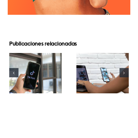
Las 3
Publicaciones relacionadas
mejores
Maximizar el
plataformas
alcance:
para
Herramientas
encontrar
efectivas de
ideas de
publicación
UGC
cruzada
(Contenido
para 2024
Generado
por
Usuarios)