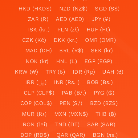
HKD (HKD$)
NZD (NZ$)
SGD (S$)
ZAR (R)
AED (AED)
JPY (¥)
ISK (kr.)
PLN (zł)
HUF (Ft)
CZK (Kč)
DKK (kr.)
OMR (OMR)
MAD (DH)
BRL (R$)
SEK (kr)
NOK (kr)
HNL (L)
EGP (EGP)
KRW (₩)
TRY (₺)
IDR (Rp)
UAH (₴)
IRR (﷼)
INR (Rs. )
BOB (Bs.)
CLP (CLP$)
PAB (B/.)
PYG (₲)
COP (COL$)
PEN (S/)
BZD (BZ$)
MUR (₨)
MXN (MXN$)
THB (฿)
RON (lei)
TND (DT)
SAR (SAR)
DOP (RD$)
QAR (QAR)
BGN (лв.)