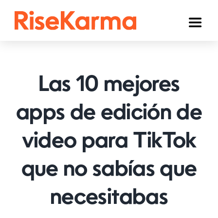
Skip
to
Toggl
content
Naviga
Instagram
TikTok
Las 10 mejores
YouTube
apps de edición de
Facebook
video para TikTok
Twitter (𝕏)
Otros
que no sabías que
Carrito
necesitabas
Español