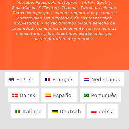
YouTube, Facebook, Instagram, TikTok, Spotify,
SoundCloud, X (Twitter), Threads, Twitch o LinkedIn.
Todos los logotipos, marcas registradas y nombres
comerciales son propiedad de sus respectivos
propietarios, y no reclamamos ningún derecho de
propiedad. Cumplimos plenamente con las normas
comunitarias y las directrices establecidas por
estas plataformas y marcas.
English
Français
Nederlands
Dansk
Español
Português
Italiano
Deutsch
polski