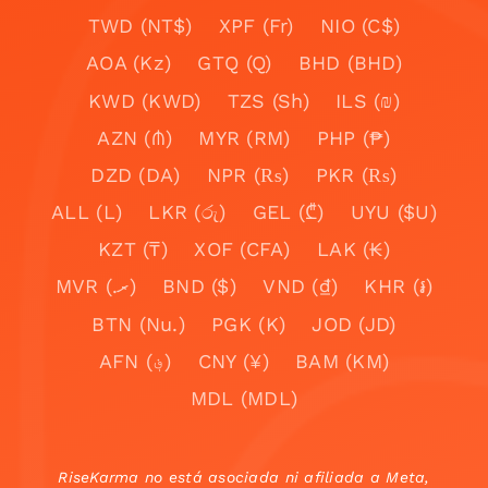
TWD (NT$)
XPF (Fr)
NIO (C$)
AOA (Kz)
GTQ (Q)
BHD (BHD)
KWD (KWD)
TZS (Sh)
ILS (₪)
AZN (₼)
MYR (RM)
PHP (₱)
DZD (DA)
NPR (₨)
PKR (₨)
ALL (L)
LKR (රු)
GEL (₾)
UYU ($U)
KZT (₸)
XOF (CFA)
LAK (₭)
MVR (.ރ)
BND ($)
VND (₫)
KHR (៛)
BTN (Nu.)
PGK (K)
JOD (JD)
AFN (؋)
CNY (¥)
BAM (KM)
MDL (MDL)
RiseKarma no está asociada ni afiliada a Meta,