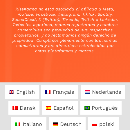
RiseKarma no está asociada ni afiliada a Meta,
YouTube, Facebook, Instagram, TikTok, Spotify,
SoundCloud, X (Twitter), Threads, Twitch o LinkedIn.
Todos los logotipos, marcas registradas y nombres
comerciales son propiedad de sus respectivos
propietarios, y no reclamamos ningún derecho de
propiedad. Cumplimos plenamente con las normas
comunitarias y las directrices establecidas por
estas plataformas y marcas.
English
Français
Nederlands
Dansk
Español
Português
Italiano
Deutsch
polski