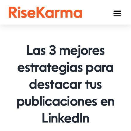
Skip
to
Toggl
content
Naviga
Instagram
TikTok
Las 3 mejores
YouTube
estrategias para
Facebook
destacar tus
Twitter (𝕏)
Otros
publicaciones en
Carrito
LinkedIn
Español