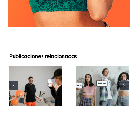
Publicaciones relacionadas
Las 21
Mejores
preguntas
aplicaciones
más
de edición
buscadas
de video
sobre las
para crear
redes
masterpieces
sociales
en TikTok