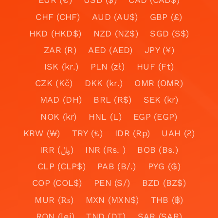
CHF (CHF)
AUD (AU$)
GBP (£)
HKD (HKD$)
NZD (NZ$)
SGD (S$)
ZAR (R)
AED (AED)
JPY (¥)
ISK (kr.)
PLN (zł)
HUF (Ft)
CZK (Kč)
DKK (kr.)
OMR (OMR)
MAD (DH)
BRL (R$)
SEK (kr)
NOK (kr)
HNL (L)
EGP (EGP)
KRW (₩)
TRY (₺)
IDR (Rp)
UAH (₴)
IRR (﷼)
INR (Rs. )
BOB (Bs.)
CLP (CLP$)
PAB (B/.)
PYG (₲)
COP (COL$)
PEN (S/)
BZD (BZ$)
MUR (₨)
MXN (MXN$)
THB (฿)
RON (lei)
TND (DT)
SAR (SAR)