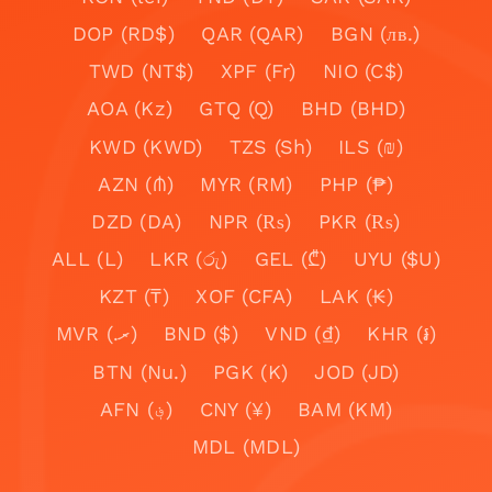
DOP (RD$)
QAR (QAR)
BGN (лв.)
TWD (NT$)
XPF (Fr)
NIO (C$)
AOA (Kz)
GTQ (Q)
BHD (BHD)
KWD (KWD)
TZS (Sh)
ILS (₪)
AZN (₼)
MYR (RM)
PHP (₱)
DZD (DA)
NPR (₨)
PKR (₨)
ALL (L)
LKR (රු)
GEL (₾)
UYU ($U)
KZT (₸)
XOF (CFA)
LAK (₭)
MVR (.ރ)
BND ($)
VND (₫)
KHR (៛)
BTN (Nu.)
PGK (K)
JOD (JD)
AFN (؋)
CNY (¥)
BAM (KM)
MDL (MDL)