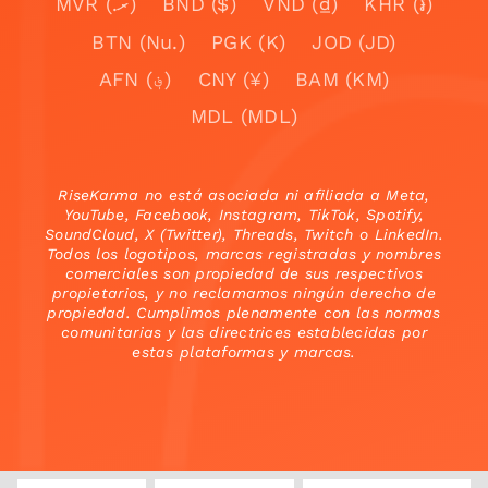
MVR (.ރ)
BND ($)
VND (₫)
KHR (៛)
BTN (Nu.)
PGK (K)
JOD (JD)
AFN (؋)
CNY (¥)
BAM (KM)
MDL (MDL)
RiseKarma no está asociada ni afiliada a Meta,
YouTube, Facebook, Instagram, TikTok, Spotify,
SoundCloud, X (Twitter), Threads, Twitch o LinkedIn.
Todos los logotipos, marcas registradas y nombres
comerciales son propiedad de sus respectivos
propietarios, y no reclamamos ningún derecho de
propiedad. Cumplimos plenamente con las normas
comunitarias y las directrices establecidas por
estas plataformas y marcas.