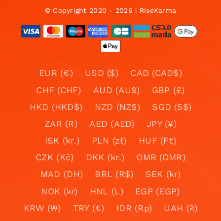
© Copyright 2020 - 2026 | RiseKarma
EUR (€)
USD ($)
CAD (CAD$)
CHF (CHF)
AUD (AU$)
GBP (£)
HKD (HKD$)
NZD (NZ$)
SGD (S$)
ZAR (R)
AED (AED)
JPY (¥)
ISK (kr.)
PLN (zł)
HUF (Ft)
CZK (Kč)
DKK (kr.)
OMR (OMR)
MAD (DH)
BRL (R$)
SEK (kr)
NOK (kr)
HNL (L)
EGP (EGP)
KRW (₩)
TRY (₺)
IDR (Rp)
UAH (₴)