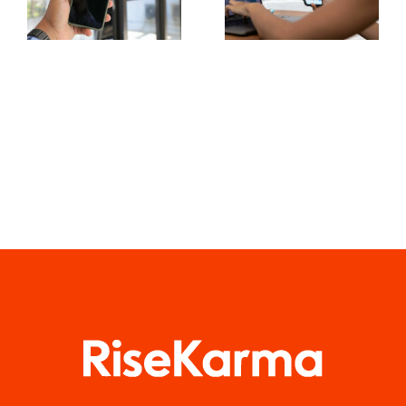
publicación
UGC
cruzada
(Contenido
para 2024
Generado
por
Usuarios)