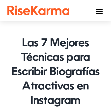
Skip
to
Toggl
content
Naviga
Instagram
TikTok
Las 7 Mejores
YouTube
Técnicas para
Facebook
Escribir Biografías
Twitter (𝕏)
Otros
Atractivas en
Carrito
Instagram
Español