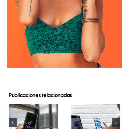
Las 3
Publicaciones relacionadas
mejores
Maximizar el
plataformas
alcance:
para
Herramientas
encontrar
efectivas de
ideas de