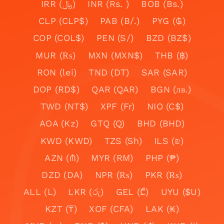
IRR (﷼)
INR (Rs. )
BOB (Bs.)
CLP (CLP$)
PAB (B/.)
PYG (₲)
COP (COL$)
PEN (S/)
BZD (BZ$)
MUR (₨)
MXN (MXN$)
THB (฿)
RON (lei)
TND (DT)
SAR (SAR)
DOP (RD$)
QAR (QAR)
BGN (лв.)
TWD (NT$)
XPF (Fr)
NIO (C$)
AOA (Kz)
GTQ (Q)
BHD (BHD)
KWD (KWD)
TZS (Sh)
ILS (₪)
AZN (₼)
MYR (RM)
PHP (₱)
DZD (DA)
NPR (₨)
PKR (₨)
ALL (L)
LKR (රු)
GEL (₾)
UYU ($U)
KZT (₸)
XOF (CFA)
LAK (₭)