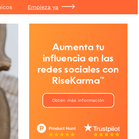
nicos
Empieza ya
Aumenta tu
influencia en las
redes sociales con
RiseKarma™
Obtén más información