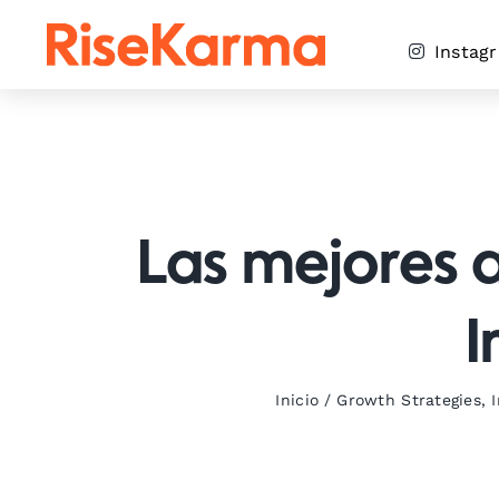
Skip
to
Instag
content
Las mejores a
I
Inicio
/
Growth Strategies
,