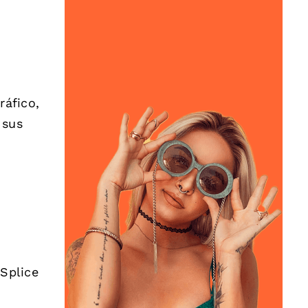
ráfico,
 sus
 Splice