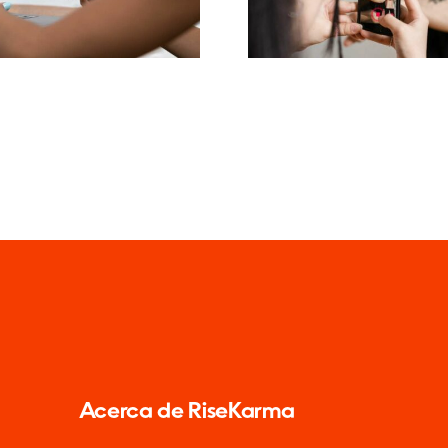
enerado por
Facebook
Usuarios)
Acerca de RiseKarma