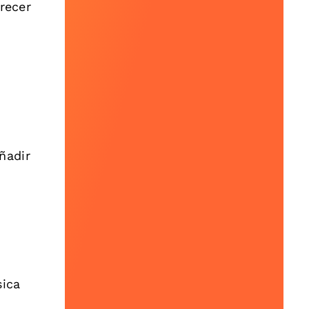
recer
ñadir
sica