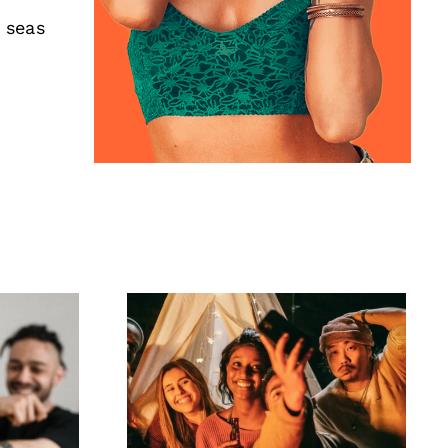
 seas
ivos
¿Cómo crear desafíos
r
virales en TikTok que
s
involucren a tu
n