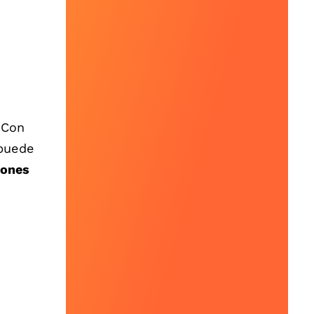
 Con
 puede
iones