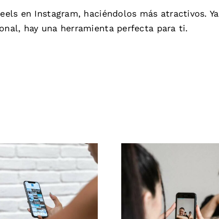
Reels en Instagram, haciéndolos más atractivos. Ya
onal, hay una herramienta perfecta para ti.
Las 3 mejores
Métodos efect
ataformas para
para elimina
ontrar ideas de
comentario
C (Contenido
negativos e