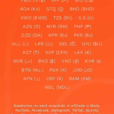
TWD (NT$)
XPF (Fr)
NIO (C$)
AOA (Kz)
GTQ (Q)
BHD (BHD)
KWD (KWD)
TZS (Sh)
ILS (₪)
AZN (₼)
MYR (RM)
PHP (₱)
DZD (DA)
NPR (₨)
PKR (₨)
ALL (L)
LKR (රු)
GEL (₾)
UYU ($U)
KZT (₸)
XOF (CFA)
LAK (₭)
MVR (.ރ)
BND ($)
VND (₫)
KHR (៛)
BTN (Nu.)
PGK (K)
JOD (JD)
AFN (؋)
CNY (¥)
BAM (KM)
MDL (MDL)
RiseKarma no está asociada ni afiliada a Meta,
YouTube, Facebook, Instagram, TikTok, Spotify,