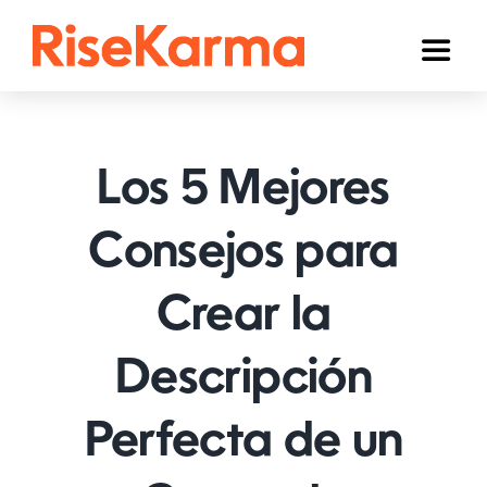
Skip
to
Toggl
content
Naviga
Instagram
TikTok
Los 5 Mejores
YouTube
Consejos para
Facebook
Crear la
Twitter (𝕏)
Otros
Descripción
Carrito
Perfecta de un
Español