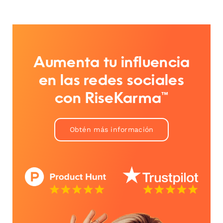
Aumenta tu influencia
en las redes sociales
con RiseKarma™
Obtén más información