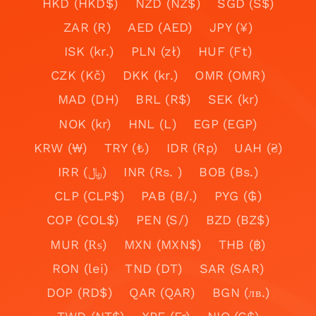
HKD (HKD$)
NZD (NZ$)
SGD (S$)
ZAR (R)
AED (AED)
JPY (¥)
ISK (kr.)
PLN (zł)
HUF (Ft)
CZK (Kč)
DKK (kr.)
OMR (OMR)
MAD (DH)
BRL (R$)
SEK (kr)
NOK (kr)
HNL (L)
EGP (EGP)
KRW (₩)
TRY (₺)
IDR (Rp)
UAH (₴)
IRR (﷼)
INR (Rs. )
BOB (Bs.)
CLP (CLP$)
PAB (B/.)
PYG (₲)
COP (COL$)
PEN (S/)
BZD (BZ$)
MUR (₨)
MXN (MXN$)
THB (฿)
RON (lei)
TND (DT)
SAR (SAR)
DOP (RD$)
QAR (QAR)
BGN (лв.)