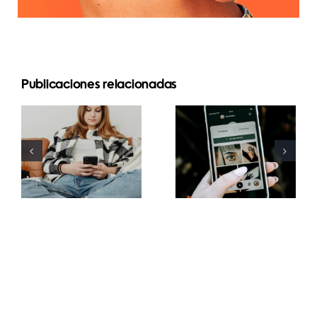
Publicaciones relacionadas
Estrategias
Mejores
innovadoras
prácticas
para
para usar
aumentar la
filtros de
visibilidad
realidad
de grupos
aumentada
de
en redes
Facebook
sociales
este año