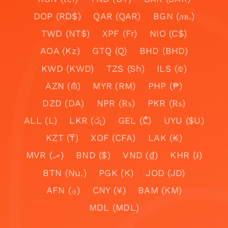
DOP (RD$)
QAR (QAR)
BGN (лв.)
TWD (NT$)
XPF (Fr)
NIO (C$)
AOA (Kz)
GTQ (Q)
BHD (BHD)
KWD (KWD)
TZS (Sh)
ILS (₪)
AZN (₼)
MYR (RM)
PHP (₱)
DZD (DA)
NPR (₨)
PKR (₨)
ALL (L)
LKR (රු)
GEL (₾)
UYU ($U)
KZT (₸)
XOF (CFA)
LAK (₭)
MVR (.ރ)
BND ($)
VND (₫)
KHR (៛)
BTN (Nu.)
PGK (K)
JOD (JD)
AFN (؋)
CNY (¥)
BAM (KM)
MDL (MDL)