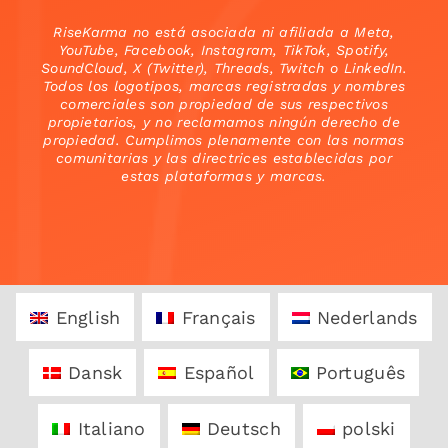
RiseKarma no está asociada ni afiliada a Meta,
YouTube, Facebook, Instagram, TikTok, Spotify,
SoundCloud, X (Twitter), Threads, Twitch o LinkedIn.
Todos los logotipos, marcas registradas y nombres
comerciales son propiedad de sus respectivos
propietarios, y no reclamamos ningún derecho de
propiedad. Cumplimos plenamente con las normas
comunitarias y las directrices establecidas por
estas plataformas y marcas.
English
Français
Nederlands
Dansk
Español
Português
Italiano
Deutsch
polski