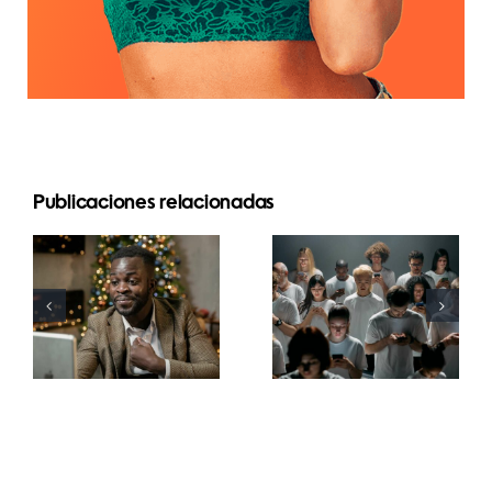
Publicaciones relacionadas
Consejos
Cómo
para crear
ocultar
anuncios
seguidores
atractivos
en LinkedIn
en
para
Facebook
preservar la
que
privacidad
conviertan