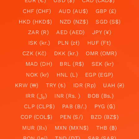
EUR (€)
USD ($)
CAD (CAD$)
CHF (CHF)
AUD (AU$)
GBP (£)
HKD (HKD$)
NZD (NZ$)
SGD (S$)
ZAR (R)
AED (AED)
JPY (¥)
ISK (kr.)
PLN (zł)
HUF (Ft)
CZK (Kč)
DKK (kr.)
OMR (OMR)
MAD (DH)
BRL (R$)
SEK (kr)
NOK (kr)
HNL (L)
EGP (EGP)
KRW (₩)
TRY (₺)
IDR (Rp)
UAH (₴)
IRR (﷼)
INR (Rs. )
BOB (Bs.)
CLP (CLP$)
PAB (B/.)
PYG (₲)
COP (COL$)
PEN (S/)
BZD (BZ$)
MUR (₨)
MXN (MXN$)
THB (฿)
RON (lei)
TND (DT)
SAR (SAR)