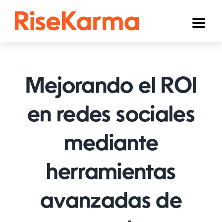
Skip
to
Toggl
content
Naviga
Instagram
TikTok
Mejorando el ROI
YouTube
en redes sociales
Facebook
mediante
Twitter (𝕏)
Otros
herramientas
Carrito
avanzadas de
Español