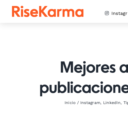
Skip
to
Instag
content
Mejores a
publicacione
Inicio
/
Instagram
,
LinkedIn
,
Ti