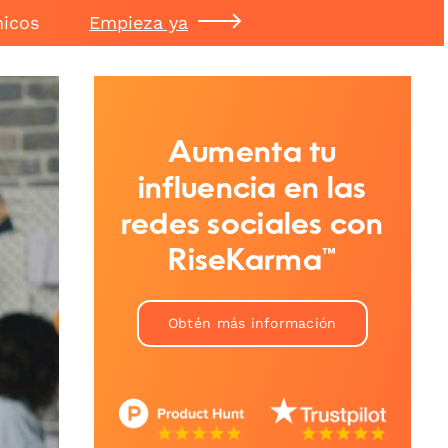
nicos
Empieza ya
Aumenta tu
influencia en las
redes sociales con
RiseKarma™
Obtén más información