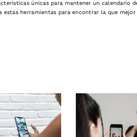
acterísticas únicas para mantener un calendario d
ra estas herramientas para encontrar la que mejor
Las 3 mejores
Métodos efect
ataformas para
para elimina
ontrar ideas de
comentario
C (Contenido