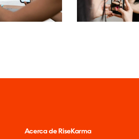
negativos e
enerado por
Facebook
Usuarios)
Acerca de RiseKarma