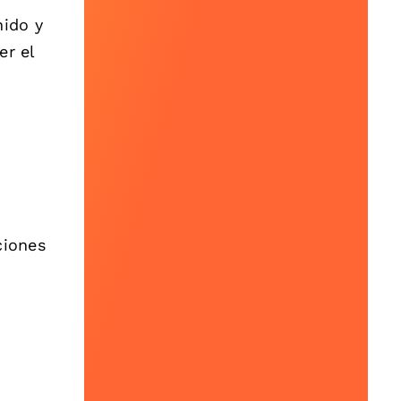
nido y
er el
ciones