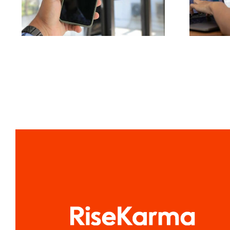
publicación cruzada
G
para 2024