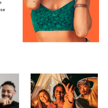
e
 se
ivos
¿Cómo crear desafíos
r
virales en TikTok que
s
involucren a tu