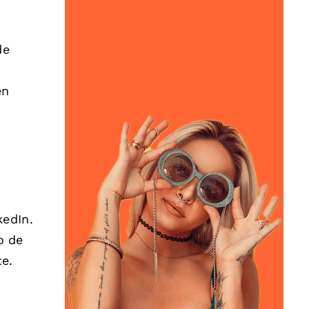
de
en
kedIn.
o de
te.