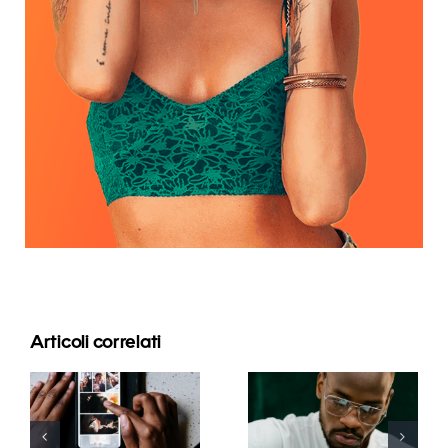
Articoli correlati
Le migliori
app per
I 17 migliori
animare
consigli
foto e
avanzati per