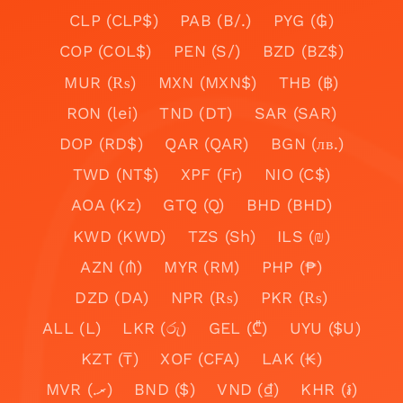
CLP (CLP$)
PAB (B/.)
PYG (₲)
COP (COL$)
PEN (S/)
BZD (BZ$)
MUR (₨)
MXN (MXN$)
THB (฿)
RON (lei)
TND (DT)
SAR (SAR)
DOP (RD$)
QAR (QAR)
BGN (лв.)
TWD (NT$)
XPF (Fr)
NIO (C$)
AOA (Kz)
GTQ (Q)
BHD (BHD)
KWD (KWD)
TZS (Sh)
ILS (₪)
AZN (₼)
MYR (RM)
PHP (₱)
DZD (DA)
NPR (₨)
PKR (₨)
ALL (L)
LKR (රු)
GEL (₾)
UYU ($U)
KZT (₸)
XOF (CFA)
LAK (₭)
MVR (.ރ)
BND ($)
VND (₫)
KHR (៛)