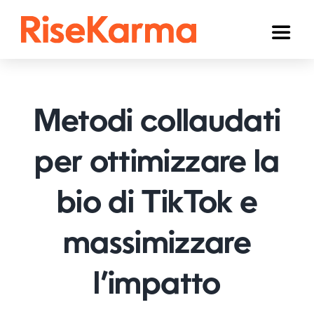
Skip
to
Toggl
content
Naviga
Instagram
TikTok
Metodi collaudati
Facebook
per ottimizzare la
YouTube
bio di TikTok e
Twitter (𝕏)
Altri
massimizzare
Carrello
l’impatto
Italiano