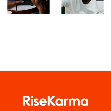
rendere
comprendere
coinvolgenti
l’algoritmo
i post su
di TikTok
Facebook