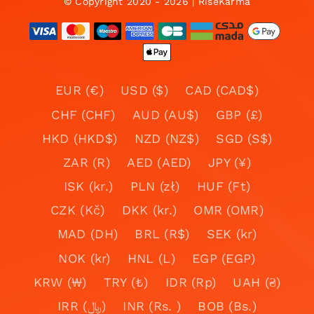
© Copyright 2020 - 2026 | RiseKarma
EUR (€)
USD ($)
CAD (CAD$)
CHF (CHF)
AUD (AU$)
GBP (£)
HKD (HKD$)
NZD (NZ$)
SGD (S$)
ZAR (R)
AED (AED)
JPY (¥)
ISK (kr.)
PLN (zł)
HUF (Ft)
CZK (Kč)
DKK (kr.)
OMR (OMR)
MAD (DH)
BRL (R$)
SEK (kr)
NOK (kr)
HNL (L)
EGP (EGP)
KRW (₩)
TRY (₺)
IDR (Rp)
UAH (₴)
IRR (﷼)
INR (Rs. )
BOB (Bs.)