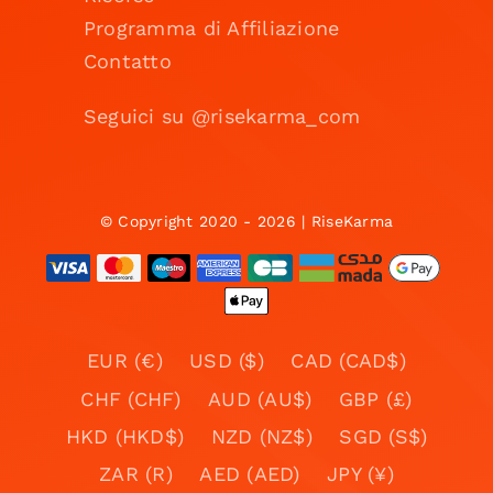
Programma di Affiliazione
Contatto
Seguici su @risekarma_com
© Copyright 2020 - 2026 | RiseKarma
EUR (€)
USD ($)
CAD (CAD$)
CHF (CHF)
AUD (AU$)
GBP (£)
HKD (HKD$)
NZD (NZ$)
SGD (S$)
ZAR (R)
AED (AED)
JPY (¥)