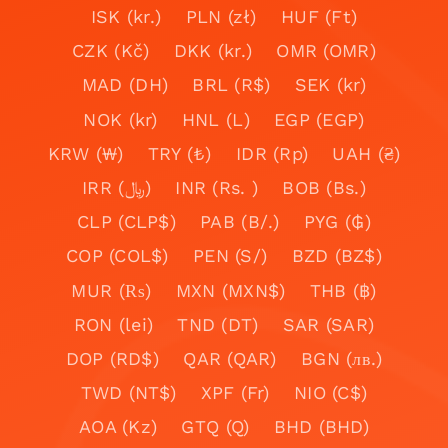
ISK (kr.)
PLN (zł)
HUF (Ft)
CZK (Kč)
DKK (kr.)
OMR (OMR)
MAD (DH)
BRL (R$)
SEK (kr)
NOK (kr)
HNL (L)
EGP (EGP)
KRW (₩)
TRY (₺)
IDR (Rp)
UAH (₴)
IRR (﷼)
INR (Rs. )
BOB (Bs.)
CLP (CLP$)
PAB (B/.)
PYG (₲)
COP (COL$)
PEN (S/)
BZD (BZ$)
MUR (₨)
MXN (MXN$)
THB (฿)
RON (lei)
TND (DT)
SAR (SAR)
DOP (RD$)
QAR (QAR)
BGN (лв.)
TWD (NT$)
XPF (Fr)
NIO (C$)
AOA (Kz)
GTQ (Q)
BHD (BHD)