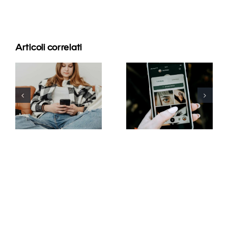
Articoli correlati
Strategie
Migliori
innovative
pratiche per
per
l’uso dei filtri
aumentare
in realtà
la visibilità
aumentata
dei gruppi
sui social
Facebook
media
quest’anno