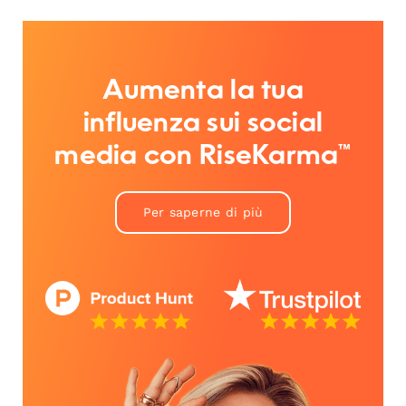
Aumenta la tua
influenza sui social
media con RiseKarma™
Per saperne di più