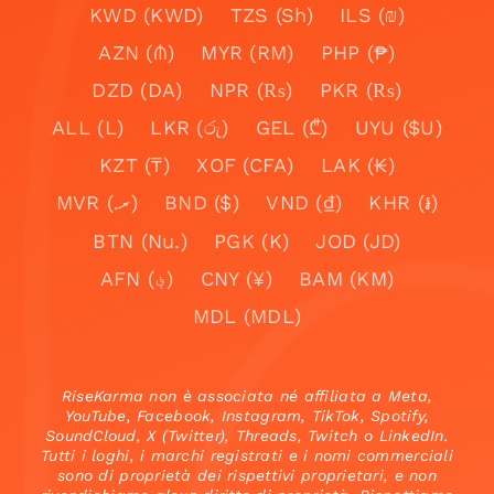
KWD (KWD)
TZS (Sh)
ILS (₪)
AZN (₼)
MYR (RM)
PHP (₱)
DZD (DA)
NPR (₨)
PKR (₨)
ALL (L)
LKR (රු)
GEL (₾)
UYU ($U)
KZT (₸)
XOF (CFA)
LAK (₭)
MVR (.ރ)
BND ($)
VND (₫)
KHR (៛)
BTN (Nu.)
PGK (K)
JOD (JD)
AFN (؋)
CNY (¥)
BAM (KM)
MDL (MDL)
RiseKarma non è associata né affiliata a Meta,
YouTube, Facebook, Instagram, TikTok, Spotify,
SoundCloud, X (Twitter), Threads, Twitch o LinkedIn.
Tutti i loghi, i marchi registrati e i nomi commerciali
sono di proprietà dei rispettivi proprietari, e non