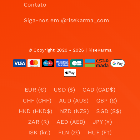
Contato
Siga-nos em @risekarma_com
© Copyright 2020 - 2026 | RiseKarma
EUR (€)
USD ($)
CAD (CAD$)
CHF (CHF)
AUD (AU$)
GBP (£)
HKD (HKD$)
NZD (NZ$)
SGD (S$)
ZAR (R)
AED (AED)
JPY (¥)
ISK (kr.)
PLN (zł)
HUF (Ft)