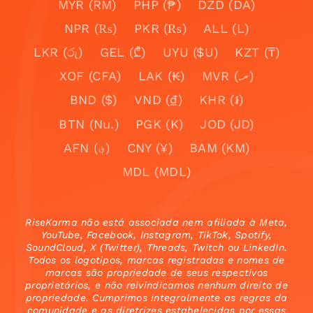
MYR (RM)
PHP (₱)
DZD (DA)
NPR (₨)
PKR (₨)
ALL (L)
LKR (රු)
GEL (₾)
UYU ($U)
KZT (₸)
XOF (CFA)
LAK (₭)
MVR (.ރ)
BND ($)
VND (₫)
KHR (៛)
BTN (Nu.)
PGK (K)
JOD (JD)
AFN (؋)
CNY (¥)
BAM (KM)
MDL (MDL)
RiseKarma não está associada nem afiliada à Meta,
YouTube, Facebook, Instagram, TikTok, Spotify,
SoundCloud, X (Twitter), Threads, Twitch ou LinkedIn.
Todos os logotipos, marcas registradas e nomes de
marcas são propriedade de seus respectivos
proprietários, e não reivindicamos nenhum direito de
propriedade. Cumprimos integralmente as regras da
comunidade e as diretrizes estabelecidas por essas