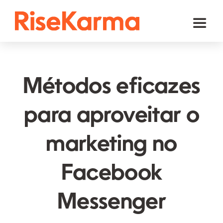
Skip
to
Toggl
content
Naviga
Instagram
TikTok
Métodos eficazes
Facebook
para aproveitar o
YouTube
marketing no
Twitter (𝕏)
Outros
Facebook
Carrinho
Messenger
Português