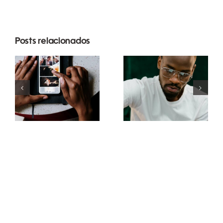
Posts relacionados
Melhores
Top 17 Dicas
apps para
Avançadas
animar fotos
para
e criar posts
Entender o
envolventes
Algoritmo
no
do TikTok
Facebook