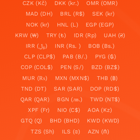
CZK (Kč)
DKK (kr.)
OMR (OMR)
MAD (DH)
BRL (R$)
SEK (kr)
NOK (kr)
HNL (L)
EGP (EGP)
KRW (₩)
TRY (₺)
IDR (Rp)
UAH (₴)
IRR (﷼)
INR (Rs. )
BOB (Bs.)
CLP (CLP$)
PAB (B/.)
PYG (₲)
COP (COL$)
PEN (S/)
BZD (BZ$)
MUR (₨)
MXN (MXN$)
THB (฿)
TND (DT)
SAR (SAR)
DOP (RD$)
QAR (QAR)
BGN (лв.)
TWD (NT$)
XPF (Fr)
NIO (C$)
AOA (Kz)
GTQ (Q)
BHD (BHD)
KWD (KWD)
TZS (Sh)
ILS (₪)
AZN (₼)