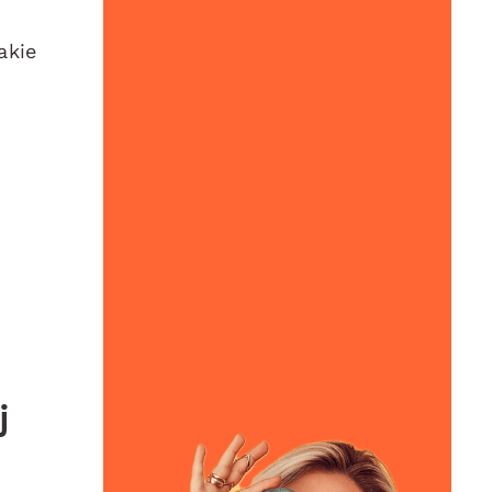
akie
j