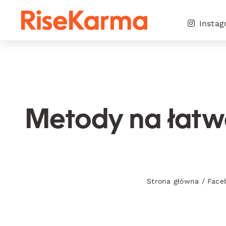
Skip
to
Insta
content
Metody na łatw
Strona główna
/
Face