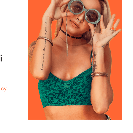
o
i
ocy
.