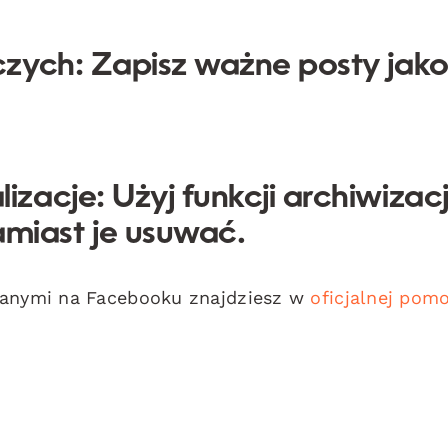
czych:
Zapisz ważne posty jak
lizacje:
Użyj funkcji archiwizacj
miast je usuwać.
 danymi na Facebooku znajdziesz w
oficjalnej pom