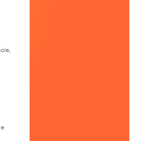
cie,
re