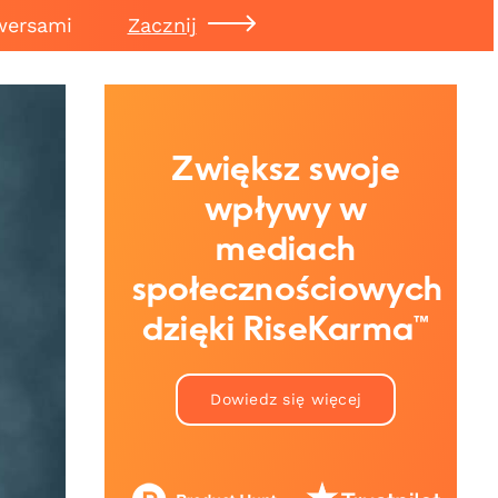
wersami
Zacznij
Zwiększ swoje
wpływy w
mediach
społecznościowych
dzięki RiseKarma™
Dowiedz się więcej