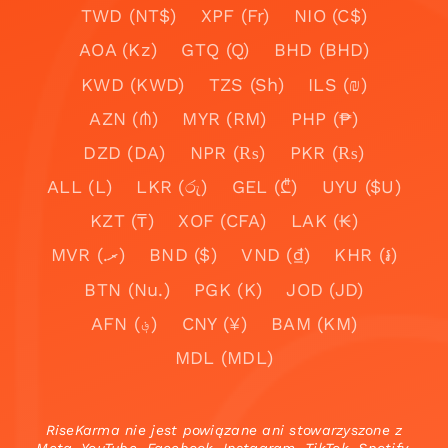
TWD (NT$)
XPF (Fr)
NIO (C$)
AOA (Kz)
GTQ (Q)
BHD (BHD)
KWD (KWD)
TZS (Sh)
ILS (₪)
AZN (₼)
MYR (RM)
PHP (₱)
DZD (DA)
NPR (₨)
PKR (₨)
ALL (L)
LKR (රු)
GEL (₾)
UYU ($U)
KZT (₸)
XOF (CFA)
LAK (₭)
MVR (.ރ)
BND ($)
VND (₫)
KHR (៛)
BTN (Nu.)
PGK (K)
JOD (JD)
AFN (؋)
CNY (¥)
BAM (KM)
MDL (MDL)
RiseKarma nie jest powiązane ani stowarzyszone z