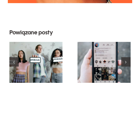
Powiązane posty
Trzy
najlepsze
Najlepsze
platformy
generatory
do
czcionek na
planowania
TikTok do
postów na
kreatywnych
różnych
podpisów
kanałach
społecznościowy