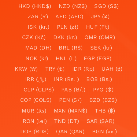
HKD (HKD$)
NZD (NZ$)
SGD (S$)
ZAR (R)
AED (AED)
JPY (¥)
ISK (kr.)
PLN (zł)
HUF (Ft)
CZK (Kč)
DKK (kr.)
OMR (OMR)
MAD (DH)
BRL (R$)
SEK (kr)
NOK (kr)
HNL (L)
EGP (EGP)
KRW (₩)
TRY (₺)
IDR (Rp)
UAH (₴)
IRR (﷼)
INR (Rs. )
BOB (Bs.)
CLP (CLP$)
PAB (B/.)
PYG (₲)
COP (COL$)
PEN (S/)
BZD (BZ$)
MUR (₨)
MXN (MXN$)
THB (฿)
RON (lei)
TND (DT)
SAR (SAR)
DOP (RD$)
QAR (QAR)
BGN (лв.)