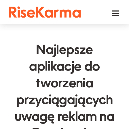
Skip
to
Toggl
content
Naviga
Instagram
TikTok
Najlepsze
Facebook
aplikacje do
YouTube
tworzenia
Twitter (𝕏)
Inne
przyciągających
Koszyk
uwagę reklam na
polski