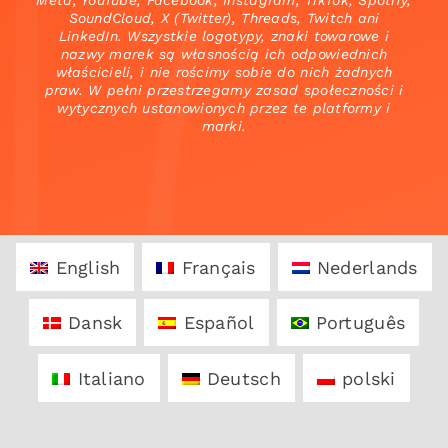
Meta, YouTube, Facebook, Instagram, TikTok, Spotify,
SoundCloud, X (Twitter), Threads, Twitch ani
LinkedIn. Wszystkie logotypy, znaki towarowe i
nazwy marek są własnością ich odpowiednich
właścicieli, i nie rościmy sobie do nich żadnych
praw. W pełni przestrzegamy zasad społeczności i
wytycznych ustanowionych przez te platformy i
marki.
English
Français
Nederlands
Dansk
Español
Português
Italiano
Deutsch
polski