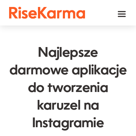
Skip
to
Toggl
content
Naviga
Instagram
TikTok
Najlepsze
Facebook
darmowe aplikacje
YouTube
do tworzenia
Twitter (𝕏)
Inne
karuzel na
Koszyk
Instagramie
polski