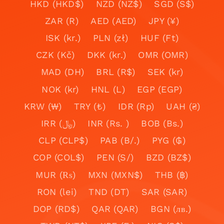
HKD (HKD$)
NZD (NZ$)
SGD (S$)
ZAR (R)
AED (AED)
JPY (¥)
ISK (kr.)
PLN (zł)
HUF (Ft)
CZK (Kč)
DKK (kr.)
OMR (OMR)
MAD (DH)
BRL (R$)
SEK (kr)
NOK (kr)
HNL (L)
EGP (EGP)
KRW (₩)
TRY (₺)
IDR (Rp)
UAH (₴)
IRR (﷼)
INR (Rs. )
BOB (Bs.)
CLP (CLP$)
PAB (B/.)
PYG (₲)
COP (COL$)
PEN (S/)
BZD (BZ$)
MUR (₨)
MXN (MXN$)
THB (฿)
RON (lei)
TND (DT)
SAR (SAR)
DOP (RD$)
QAR (QAR)
BGN (лв.)