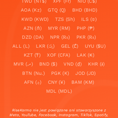
TWD (NT$)
XPF (Fr)
NIO (C$)
AOA (Kz)
GTQ (Q)
BHD (BHD)
KWD (KWD)
TZS (Sh)
ILS (₪)
AZN (₼)
MYR (RM)
PHP (₱)
DZD (DA)
NPR (₨)
PKR (₨)
ALL (L)
LKR (රු)
GEL (₾)
UYU ($U)
KZT (₸)
XOF (CFA)
LAK (₭)
MVR (.ރ)
BND ($)
VND (₫)
KHR (៛)
BTN (Nu.)
PGK (K)
JOD (JD)
AFN (؋)
CNY (¥)
BAM (KM)
MDL (MDL)
RiseKarma nie jest powiązane ani stowarzyszone z
Meta, YouTube, Facebook, Instagram, TikTok, Spotify,