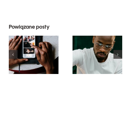
Powiązane posty
Najlepsze
Top 17
aplikacje do
zaawansowanyc
animacji
wskazówek
zdjęć na
dotyczących
angażujące
zrozumienia
posty na
algorytmu
Facebooku
TikTok