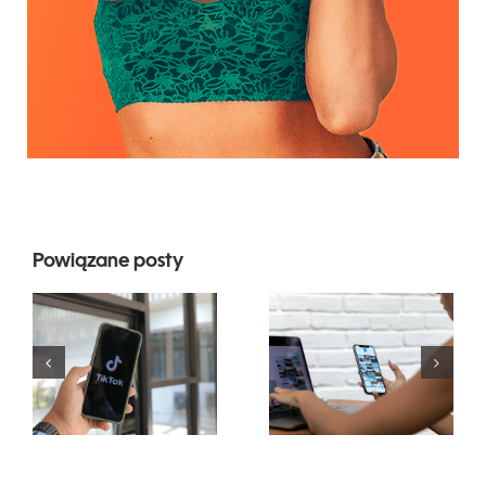
Najlepsze 3
Powiązane posty
platformy
Maksymalizacja
do
zasięgu:
znalezienia
Skuteczne
pomysłów
narzędzia
na UGC
do publikacji
(treści
międzyplatformowych
generowane
na 2024 rok
przez