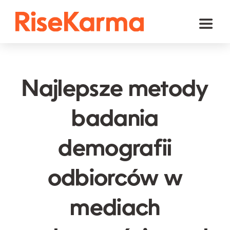
Skip
to
Toggl
content
Naviga
Instagram
TikTok
Najlepsze metody
Facebook
badania
YouTube
demografii
Twitter (𝕏)
Inne
odbiorców w
Koszyk
mediach
polski