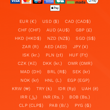
EUR (€)
USD ($)
CAD (CAD$)
CHF (CHF)
AUD (AU$)
GBP (£)
HKD (HKD$)
NZD (NZ$)
SGD (S$)
ZAR (R)
AED (AED)
JPY (¥)
ISK (kr.)
PLN (zł)
HUF (Ft)
CZK (Kč)
DKK (kr.)
OMR (OMR)
MAD (DH)
BRL (R$)
SEK (kr)
NOK (kr)
HNL (L)
EGP (EGP)
KRW (₩)
TRY (₺)
IDR (Rp)
UAH (₴)
IRR (﷼)
INR (Rs. )
BOB (Bs.)
CLP (CLP$)
PAB (B/.)
PYG (₲)