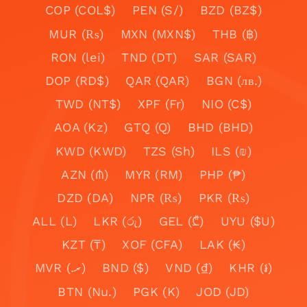
COP (COL$)
PEN (S/)
BZD (BZ$)
MUR (₨)
MXN (MXN$)
THB (฿)
RON (lei)
TND (DT)
SAR (SAR)
DOP (RD$)
QAR (QAR)
BGN (лв.)
TWD (NT$)
XPF (Fr)
NIO (C$)
AOA (Kz)
GTQ (Q)
BHD (BHD)
KWD (KWD)
TZS (Sh)
ILS (₪)
AZN (₼)
MYR (RM)
PHP (₱)
DZD (DA)
NPR (₨)
PKR (₨)
ALL (L)
LKR (රු)
GEL (₾)
UYU ($U)
KZT (₸)
XOF (CFA)
LAK (₭)
MVR (.ރ)
BND ($)
VND (₫)
KHR (៛)
BTN (Nu.)
PGK (K)
JOD (JD)