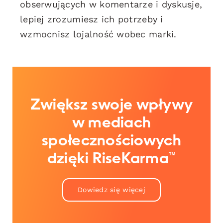
obserwujących w komentarze i dyskusje,
lepiej zrozumiesz ich potrzeby i
wzmocnisz lojalność wobec marki.
Zwiększ swoje wpływy
w mediach
społecznościowych
dzięki RiseKarma™
Dowiedz się więcej