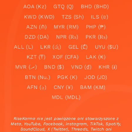
AOA (Kz)
GTQ (Q)
BHD (BHD)
KWD (KWD)
TZS (Sh)
ILS (₪)
AZN (₼)
MYR (RM)
PHP (₱)
DZD (DA)
NPR (₨)
PKR (₨)
ALL (L)
LKR (රු)
GEL (₾)
UYU ($U)
KZT (₸)
XOF (CFA)
LAK (₭)
MVR (.ރ)
BND ($)
VND (₫)
KHR (៛)
BTN (Nu.)
PGK (K)
JOD (JD)
AFN (؋)
CNY (¥)
BAM (KM)
MDL (MDL)
RiseKarma nie jest powiązane ani stowarzyszone z
Meta, YouTube, Facebook, Instagram, TikTok, Spotify,
SoundCloud, X (Twitter), Threads, Twitch ani