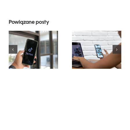
Najlepsze 3
Powiązane posty
platformy
Maksymalizacja
do
zasięgu:
znalezienia
Skuteczne
pomysłów
narzędzia
na UGC
do publikacji
(treści
międzyplatformowych
generowane
na 2024 rok
przez
użytkowników)