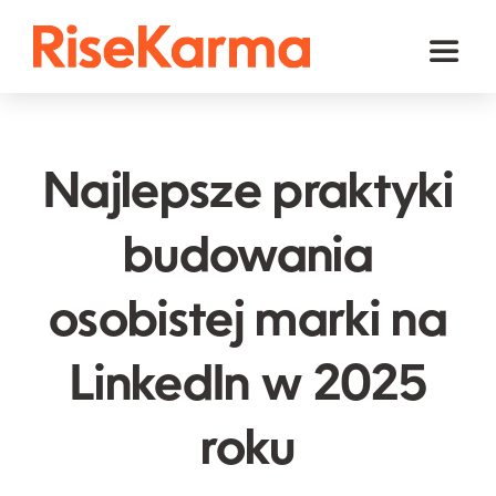
Skip
to
Toggl
content
Naviga
Instagram
TikTok
Najlepsze praktyki
Facebook
budowania
YouTube
osobistej marki na
Twitter (𝕏)
Inne
LinkedIn w 2025
Koszyk
roku
polski