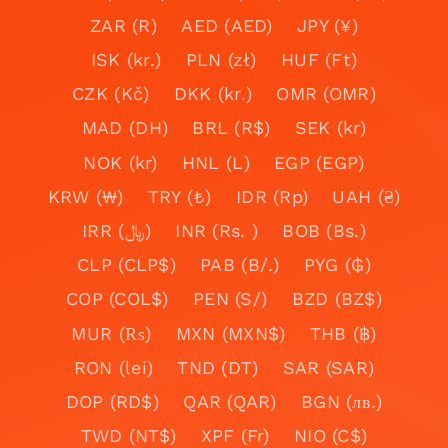
ZAR (R)
AED (AED)
JPY (¥)
ISK (kr.)
PLN (zł)
HUF (Ft)
CZK (Kč)
DKK (kr.)
OMR (OMR)
MAD (DH)
BRL (R$)
SEK (kr)
NOK (kr)
HNL (L)
EGP (EGP)
KRW (₩)
TRY (₺)
IDR (Rp)
UAH (₴)
IRR (﷼)
INR (Rs. )
BOB (Bs.)
CLP (CLP$)
PAB (B/.)
PYG (₲)
COP (COL$)
PEN (S/)
BZD (BZ$)
MUR (₨)
MXN (MXN$)
THB (฿)
RON (lei)
TND (DT)
SAR (SAR)
DOP (RD$)
QAR (QAR)
BGN (лв.)
TWD (NT$)
XPF (Fr)
NIO (C$)