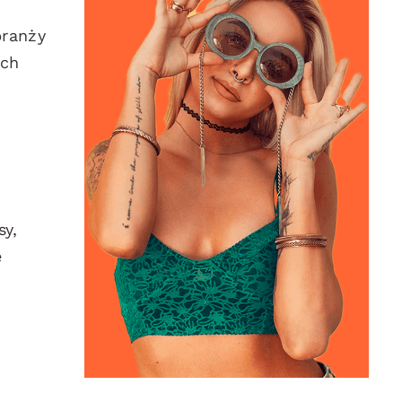
branży
ich
sy,
e