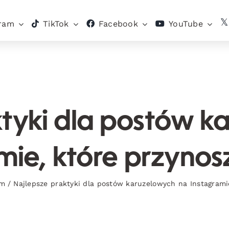
gram
TikTok
Facebook
YouTube
ktyki dla postów k
mie, które przynos
am
/
Najlepsze praktyki dla postów karuzelowych na Instagrami