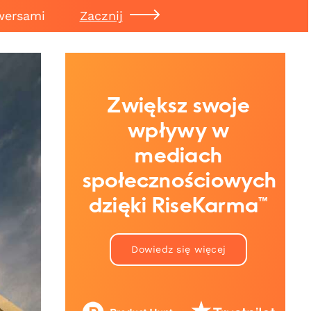
wersami
Zacznij
Zwiększ swoje
wpływy w
mediach
społecznościowych
dzięki RiseKarma™
Dowiedz się więcej