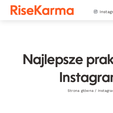
Skip
to
Insta
content
Najlepsze pra
Instagra
Strona główna
/
Instagr