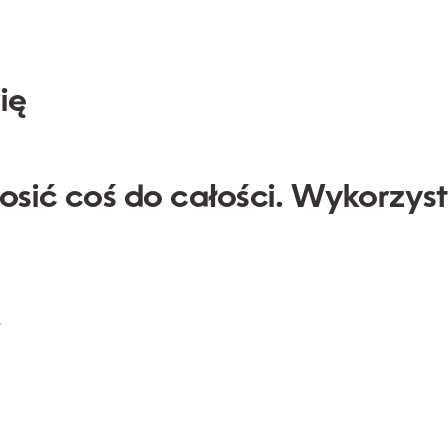
ię
sić coś do całości. Wykorzyst
w