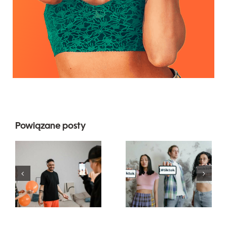
Powiązane posty
Najlepsze
Najbardziej
aplikacje do
popularne
edytowania
pytania
wideo do
dotyczące
tworzenia
mediów
dzieł na
społecznościowych
TikToku