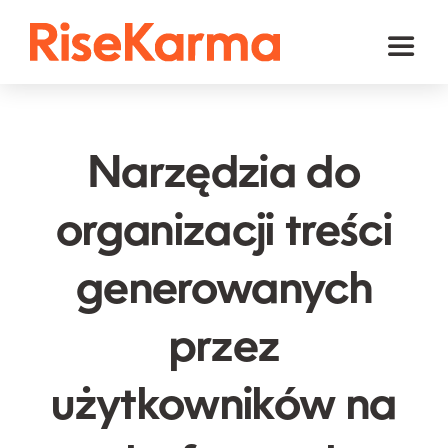
Skip
to
Toggl
content
Naviga
Instagram
TikTok
Narzędzia do
Facebook
organizacji treści
YouTube
generowanych
Twitter (𝕏)
Inne
przez
Koszyk
użytkowników na
polski