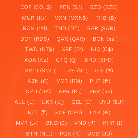
COP (COL$)
PEN (S/)
BZD (BZ$)
MUR (₨)
MXN (MXN$)
THB (฿)
RON (lei)
TND (DT)
SAR (SAR)
DOP (RD$)
QAR (QAR)
BGN (лв.)
TWD (NT$)
XPF (Fr)
NIO (C$)
AOA (Kz)
GTQ (Q)
BHD (BHD)
KWD (KWD)
TZS (Sh)
ILS (₪)
AZN (₼)
MYR (RM)
PHP (₱)
DZD (DA)
NPR (₨)
PKR (₨)
ALL (L)
LKR (රු)
GEL (₾)
UYU ($U)
KZT (₸)
XOF (CFA)
LAK (₭)
MVR (.ރ)
BND ($)
VND (₫)
KHR (៛)
BTN (Nu.)
PGK (K)
JOD (JD)