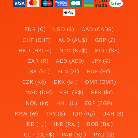
EUR (€)
USD ($)
CAD (CAD$)
CHF (CHF)
AUD (AU$)
GBP (£)
HKD (HKD$)
NZD (NZ$)
SGD (S$)
ZAR (R)
AED (AED)
JPY (¥)
ISK (kr.)
PLN (zł)
HUF (Ft)
CZK (Kč)
DKK (kr.)
OMR (OMR)
MAD (DH)
BRL (R$)
SEK (kr)
NOK (kr)
HNL (L)
EGP (EGP)
KRW (₩)
TRY (₺)
IDR (Rp)
UAH (₴)
IRR (﷼)
INR (Rs. )
BOB (Bs.)
CLP (CLP$)
PAB (B/.)
PYG (₲)