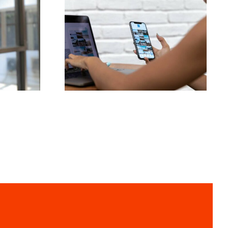
Las 3 mejores
ance:
plataformas para
s
encontrar ideas de
e
UGC (Contenido
uzada
Generado por
Usuarios)