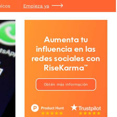
nicos
Empieza ya
Aumenta tu
influencia en las
redes sociales con
RiseKarma™
Obtén más información