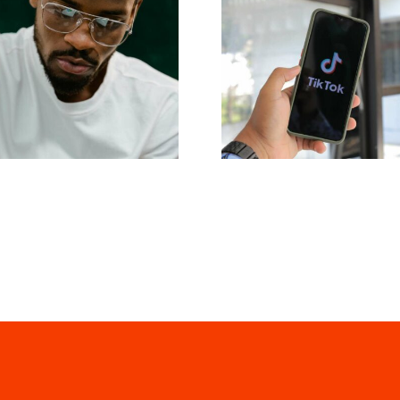
as 17 mejores
Maximizar el alc
estrategias
Herramienta
vanzadas para
efectivas d
mejorar la
publicación cr
mprensión del
para 2024
oritmo de TikTok