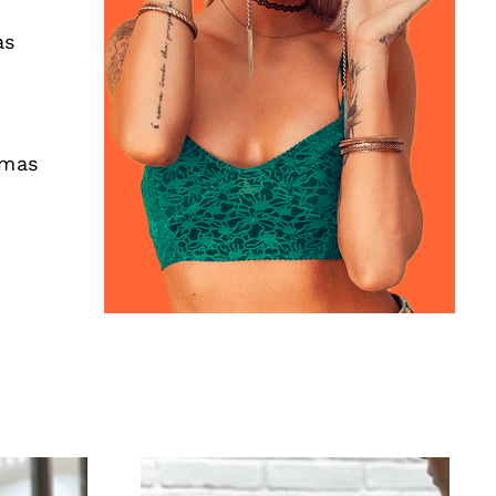
as
imas