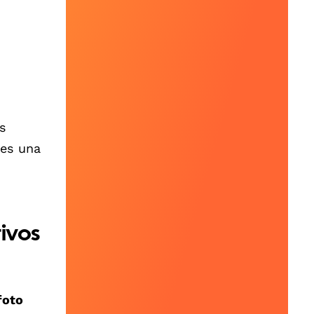
s
nes una
ivos
foto