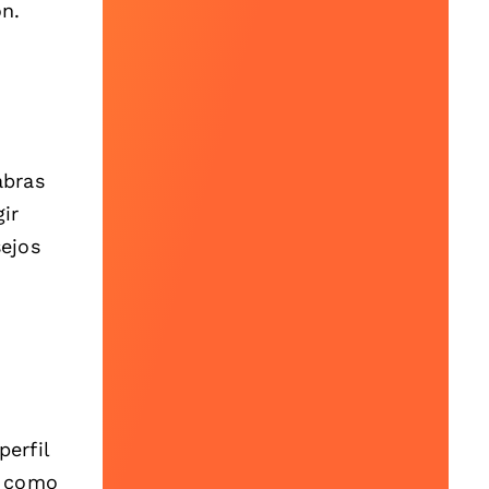
ón.
abras
ir
ejos
perfil
s como