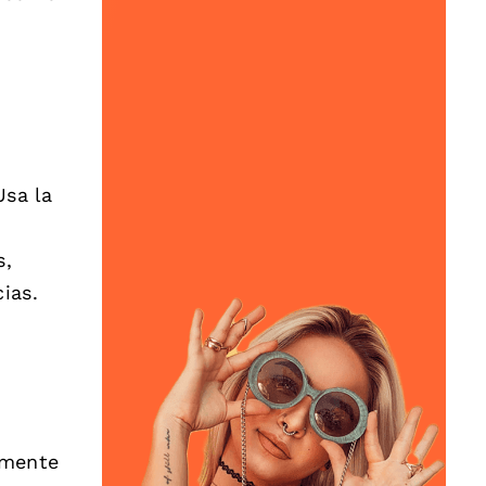
Usa la
s,
ias.
rmente