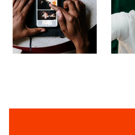
L
Las mejores apps
para animar fotos y
a
crear publicaciones
atractivas en
co
Facebook
alg