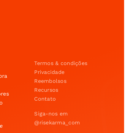
Termos & condições
Privacidade
ora
Reembolsos
Recursos
ores
Contato
o
Siga-nos em
@risekarma_com
 e