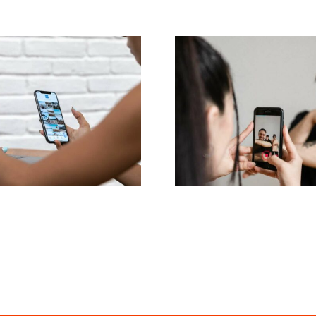
s 3 principais
Métodos efica
ataformas para
para remove
ontrar ideias de
comentário
GC (Conteúdo
negativos n
do pelo Usuário)
Facebook