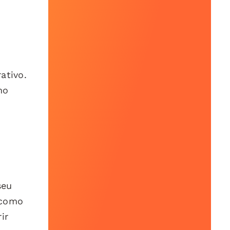
ativo.
mo
seu
 como
ir