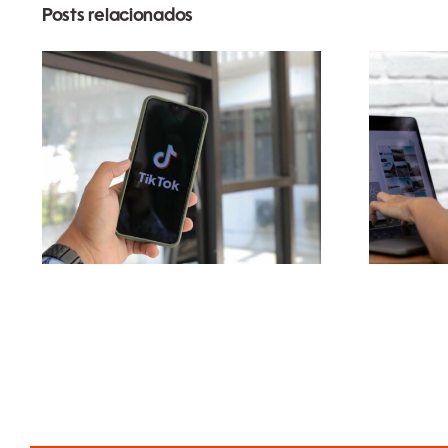
Posts relacionados
Maximizando o
A
Alcance:
pl
Ferramentas Eficazes
enc
de Postagem
U
Multiplataforma para
Gera
2024