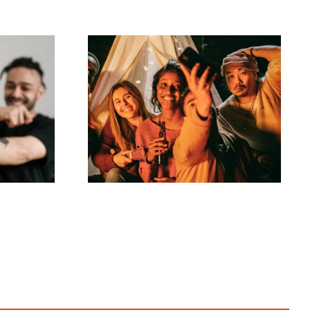
zes
r
Como criar desafios
s
virais no TikTok que
o
engajem seu público?