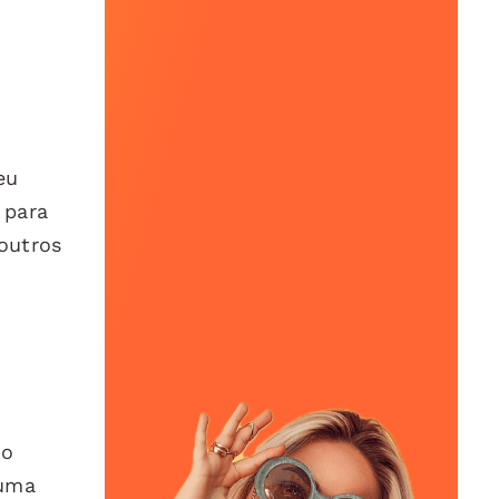
eu
 para
outros
do
 uma