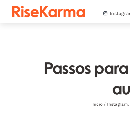
Skip
to
Instagr
content
Passos para
au
Início
/
Instagram