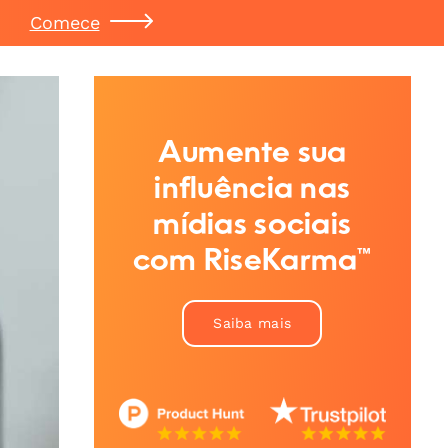
Comece
Aumente sua
influência nas
mídias sociais
com RiseKarma™
Saiba mais