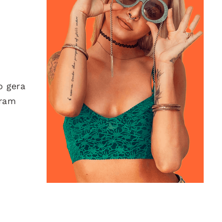
o gera
tram