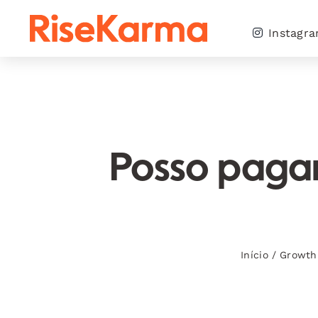
Skip
to
Instagr
content
Posso pagar
Início
/
Growth 