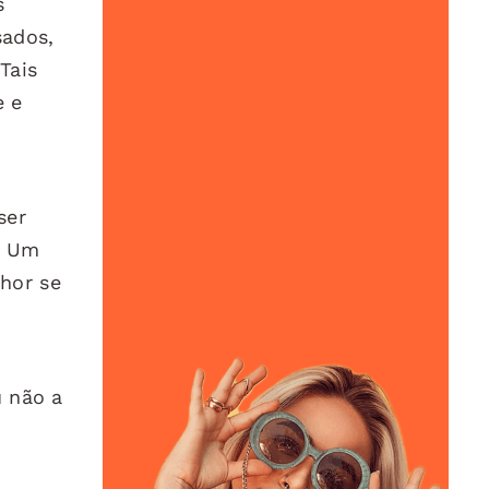
s
sados,
Tais
e e
ser
. Um
hor se
u não a