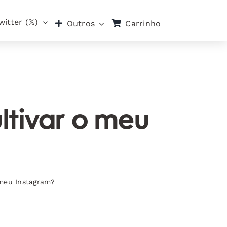
witter (𝕏)
Carrinho
Outros
ltivar o meu
 meu Instagram?