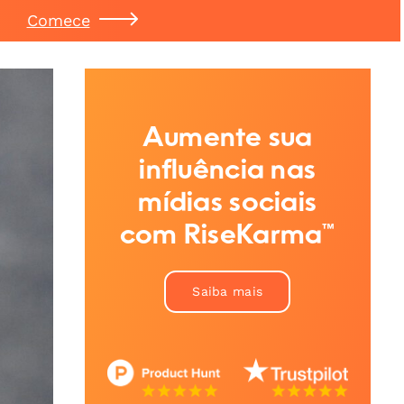
Comece
Aumente sua
influência nas
mídias sociais
com RiseKarma™
Saiba mais