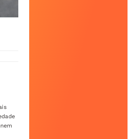
ais
iedade
e nem