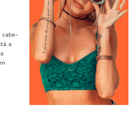
r cabe-
stá a
ma
um