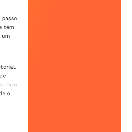
o passo
 e tem
a um
torial.
 de
o. Isto
de o