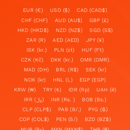
EUR (€)
USD ($)
CAD (CAD$)
CHF (CHF)
AUD (AU$)
GBP (£)
HKD (HKD$)
NZD (NZ$)
SGD (S$)
ZAR (R)
AED (AED)
JPY (¥)
ISK (kr.)
PLN (zł)
HUF (Ft)
CZK (Kč)
DKK (kr.)
OMR (OMR)
MAD (DH)
BRL (R$)
SEK (kr)
NOK (kr)
HNL (L)
EGP (EGP)
KRW (₩)
TRY (₺)
IDR (Rp)
UAH (₴)
IRR (﷼)
INR (Rs. )
BOB (Bs.)
CLP (CLP$)
PAB (B/.)
PYG (₲)
COP (COL$)
PEN (S/)
BZD (BZ$)
MUR (₨)
MXN (MXN$)
THB (฿)