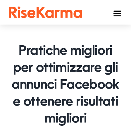
Skip
to
Toggl
content
Naviga
Instagram
TikTok
Pratiche migliori
Facebook
per ottimizzare gli
YouTube
annunci Facebook
Twitter (𝕏)
Altri
e ottenere risultati
Carrello
migliori
Italiano