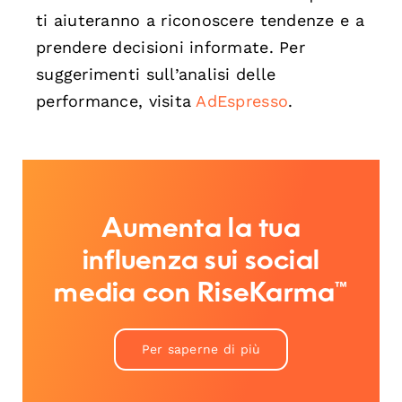
ti aiuteranno a riconoscere tendenze e a
prendere decisioni informate. Per
suggerimenti sull’analisi delle
performance, visita
AdEspresso
.
Aumenta la tua
influenza sui social
media con RiseKarma™
Per saperne di più