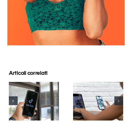
Articoli correlati
Massimizzare
la portata:
Le 3 migliori
Strumenti
piattaforme
efficaci per
per trovare
la
idee di UGC
pubblicazione
(Contenuti
su più
Generati
piattaforme
dagli Utenti)