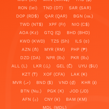
RON (lei)
TND (DT)
SAR (SAR)
DOP (RD$)
QAR (QAR)
BGN (лв.)
TWD (NT$)
XPF (Fr)
NIO (C$)
AOA (Kz)
GTQ (Q)
BHD (BHD)
KWD (KWD)
TZS (Sh)
ILS (₪)
AZN (₼)
MYR (RM)
PHP (₱)
DZD (DA)
NPR (₨)
PKR (₨)
ALL (L)
LKR (රු)
GEL (₾)
UYU ($U)
KZT (₸)
XOF (CFA)
LAK (₭)
MVR (.ރ)
BND ($)
VND (₫)
KHR (៛)
BTN (Nu.)
PGK (K)
JOD (JD)
AFN (؋)
CNY (¥)
BAM (KM)
MDL (MDL)