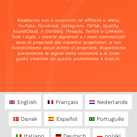
RiseKarma non è associata né affiliata a Meta,
YouTube, Facebook, Instagram, TikTok, Spotify,
SoundCloud, X (Twitter), Threads, Twitch o LinkedIn.
Tutti i loghi, i marchi registrati e i nomi commerciali
sono di proprietà dei rispettivi proprietari, e non
rivendichiamo alcun diritto di proprietà. Rispettiamo
pienamente le regole della comunità e le linee
guida stabilite da queste piattaforme e marchi.
English
Français
Nederlands
Dansk
Español
Português
Italiano
Deutsch
polski