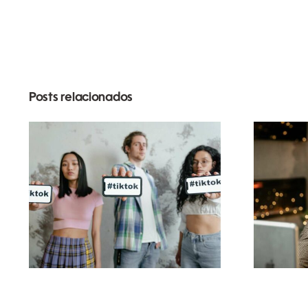
Posts relacionados
Melhores aplicativos
de edição de vídeo
s
para criar obras-
Link
primas no TikTok