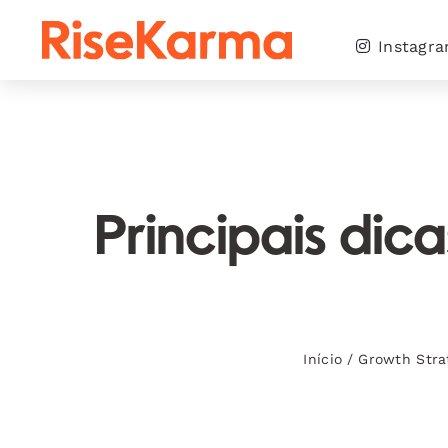
Skip
to
Instagr
content
Principais dic
Início
/
Growth Stra