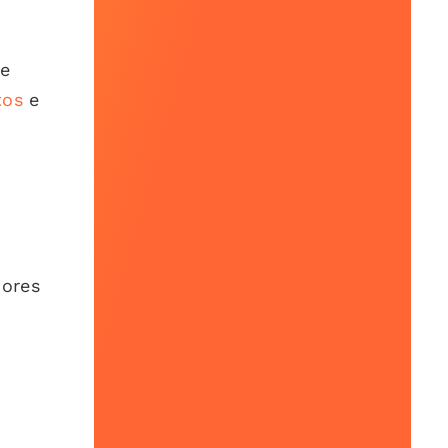
de
tos
e
dores