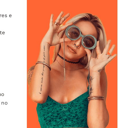
res e
te
mo
 no