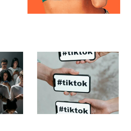
iar
Melhores
is no
configurações de
ue
privacidade do TikTok
em 2024