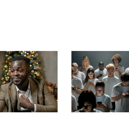
Como ocultar
Dicas para cr
eguidores no
anúncios incríve
edIn para manter
Facebook q
a privacidade
convertem