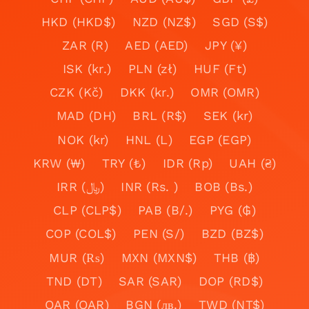
HKD (HKD$)
NZD (NZ$)
SGD (S$)
ZAR (R)
AED (AED)
JPY (¥)
ISK (kr.)
PLN (zł)
HUF (Ft)
CZK (Kč)
DKK (kr.)
OMR (OMR)
MAD (DH)
BRL (R$)
SEK (kr)
NOK (kr)
HNL (L)
EGP (EGP)
KRW (₩)
TRY (₺)
IDR (Rp)
UAH (₴)
IRR (﷼)
INR (Rs. )
BOB (Bs.)
CLP (CLP$)
PAB (B/.)
PYG (₲)
COP (COL$)
PEN (S/)
BZD (BZ$)
MUR (₨)
MXN (MXN$)
THB (฿)
TND (DT)
SAR (SAR)
DOP (RD$)
QAR (QAR)
BGN (лв.)
TWD (NT$)