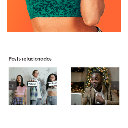
Posts relacionados
Melhores
Como
aplicativos
ocultar
de edição
seguidores
de vídeo
no LinkedIn
para criar
para manter
obras-
a
primas no
privacidade
TikTok