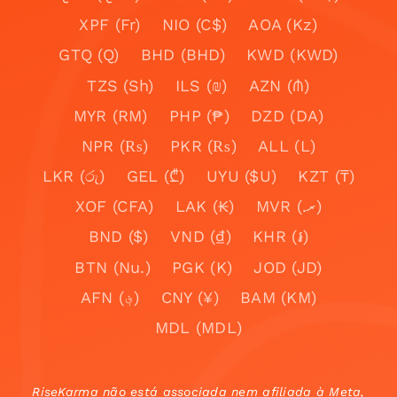
XPF (Fr)
NIO (C$)
AOA (Kz)
GTQ (Q)
BHD (BHD)
KWD (KWD)
TZS (Sh)
ILS (₪)
AZN (₼)
MYR (RM)
PHP (₱)
DZD (DA)
NPR (₨)
PKR (₨)
ALL (L)
LKR (රු)
GEL (₾)
UYU ($U)
KZT (₸)
XOF (CFA)
LAK (₭)
MVR (.ރ)
BND ($)
VND (₫)
KHR (៛)
BTN (Nu.)
PGK (K)
JOD (JD)
AFN (؋)
CNY (¥)
BAM (KM)
MDL (MDL)
RiseKarma não está associada nem afiliada à Meta,