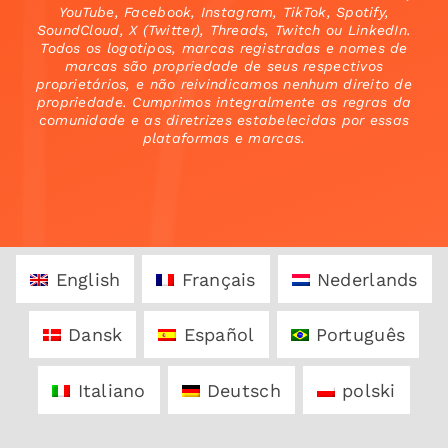
YouTube, Facebook, Instagram, TikTok, Spotify,
SoundCloud, X (Twitter), Threads, Twitch ou LinkedIn.
Todos os logotipos, marcas registradas e nomes de
marcas são propriedade de seus respectivos
proprietários, e não reivindicamos nenhum direito de
propriedade. Cumprimos integralmente as regras da
comunidade e as diretrizes estabelecidas por essas
plataformas e marcas.
English
Français
Nederlands
Dansk
Español
Português
Italiano
Deutsch
polski