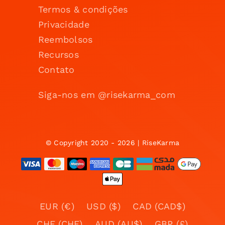
Termos & condições
Privacidade
Reembolsos
Recursos
Contato
Siga-nos em @risekarma_com
© Copyright 2020 - 2026 | RiseKarma
EUR (€)
USD ($)
CAD (CAD$)
CHF (CHF)
AUD (AU$)
GBP (£)