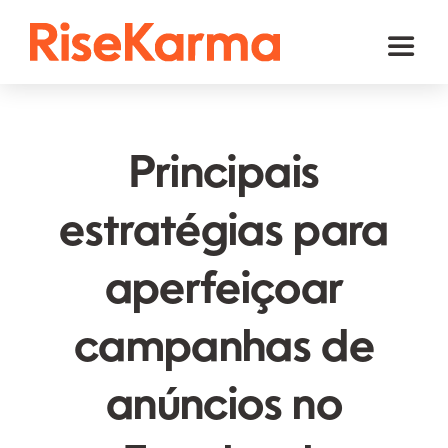
Skip
to
Toggl
content
Naviga
Instagram
TikTok
Principais
Facebook
estratégias para
YouTube
aperfeiçoar
Twitter (𝕏)
Outros
campanhas de
Carrinho
anúncios no
Português