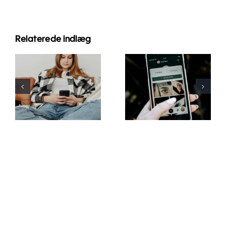
Relaterede indlæg
Innovative
Bedste
strategier til
praksis for
at øge
brug af
synligheden
augmented
af
reality-filtre
Facebook-
på sociale
grupper i år
medier