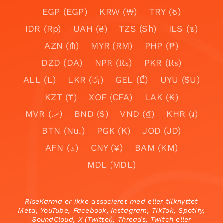
EGP (EGP)
KRW (₩)
TRY (₺)
IDR (Rp)
UAH (₴)
TZS (Sh)
ILS (₪)
AZN (₼)
MYR (RM)
PHP (₱)
DZD (DA)
NPR (₨)
PKR (₨)
ALL (L)
LKR (රු)
GEL (₾)
UYU ($U)
KZT (₸)
XOF (CFA)
LAK (₭)
MVR (.ރ)
BND ($)
VND (₫)
KHR (៛)
BTN (Nu.)
PGK (K)
JOD (JD)
AFN (؋)
CNY (¥)
BAM (KM)
MDL (MDL)
RiseKarma er ikke associeret med eller tilknyttet
Meta, YouTube, Facebook, Instagram, TikTok, Spotify,
SoundCloud, X (Twitter), Threads, Twitch eller