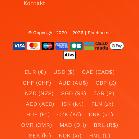
Kontakt
© Copyright 2020 - 2026 | RiseKarma
EUR (€)
USD ($)
CAD (CAD$)
CHF (CHF)
AUD (AU$)
GBP (£)
NZD (NZ$)
SGD (S$)
ZAR (R)
AED (AED)
ISK (kr.)
PLN (zł)
HUF (Ft)
CZK (Kč)
DKK (kr.)
OMR (OMR)
MAD (DH)
BRL (R$)
SEK (kr)
NOK (kr)
HNL (L)