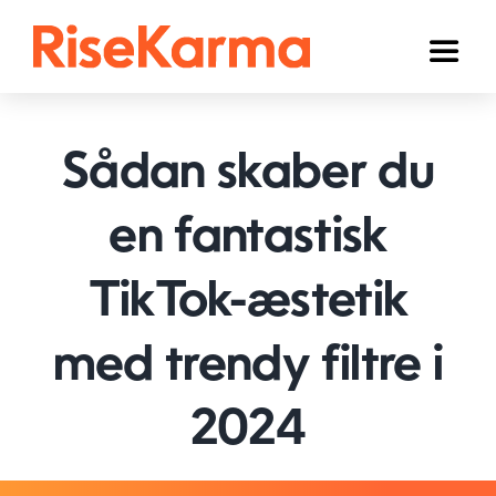
Skip
to
Toggl
content
Naviga
Instagram
Sådan skaber du
TikTok
Facebook
en fantastisk
YouTube
TikTok-æstetik
Twitter (𝕏)
med trendy filtre i
Andre
2024
Kurv
Dansk