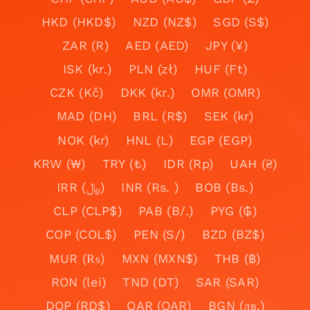
HKD (HKD$)
NZD (NZ$)
SGD (S$)
ZAR (R)
AED (AED)
JPY (¥)
ISK (kr.)
PLN (zł)
HUF (Ft)
CZK (Kč)
DKK (kr.)
OMR (OMR)
MAD (DH)
BRL (R$)
SEK (kr)
NOK (kr)
HNL (L)
EGP (EGP)
KRW (₩)
TRY (₺)
IDR (Rp)
UAH (₴)
IRR (﷼)
INR (Rs. )
BOB (Bs.)
CLP (CLP$)
PAB (B/.)
PYG (₲)
COP (COL$)
PEN (S/)
BZD (BZ$)
MUR (₨)
MXN (MXN$)
THB (฿)
RON (lei)
TND (DT)
SAR (SAR)
DOP (RD$)
QAR (QAR)
BGN (лв.)