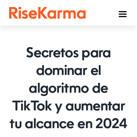
Skip
to
Toggl
content
Naviga
Instagram
TikTok
Secretos para
YouTube
dominar el
Facebook
algoritmo de
Twitter (𝕏)
Otros
TikTok y aumentar
Carrito
tu alcance en 2024
Español