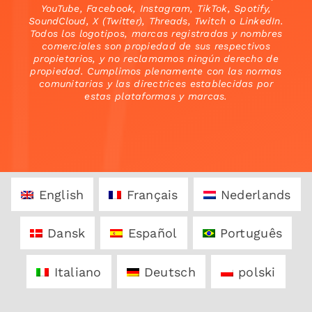
YouTube, Facebook, Instagram, TikTok, Spotify,
SoundCloud, X (Twitter), Threads, Twitch o LinkedIn.
Todos los logotipos, marcas registradas y nombres
comerciales son propiedad de sus respectivos
propietarios, y no reclamamos ningún derecho de
propiedad. Cumplimos plenamente con las normas
comunitarias y las directrices establecidas por
estas plataformas y marcas.
English
Français
Nederlands
Dansk
Español
Português
Italiano
Deutsch
polski