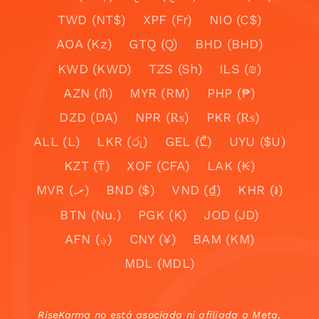
TWD (NT$)
XPF (Fr)
NIO (C$)
AOA (Kz)
GTQ (Q)
BHD (BHD)
KWD (KWD)
TZS (Sh)
ILS (₪)
AZN (₼)
MYR (RM)
PHP (₱)
DZD (DA)
NPR (₨)
PKR (₨)
ALL (L)
LKR (රු)
GEL (₾)
UYU ($U)
KZT (₸)
XOF (CFA)
LAK (₭)
MVR (.ރ)
BND ($)
VND (₫)
KHR (៛)
BTN (Nu.)
PGK (K)
JOD (JD)
AFN (؋)
CNY (¥)
BAM (KM)
MDL (MDL)
RiseKarma no está asociada ni afiliada a Meta,