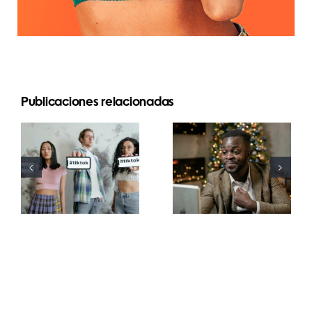
Publicaciones relacionadas
Mejores
Cómo
aplicaciones
ocultar
de edición
seguidores
de video
en LinkedIn
para crear
para
masterpieces
preservar la
en TikTok
privacidad