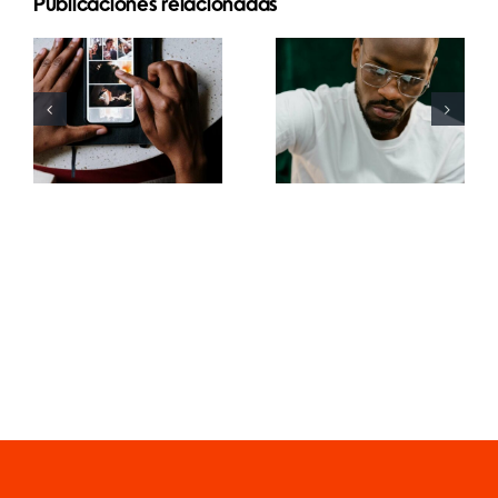
Las 17
Publicaciones relacionadas
Las mejores
mejores
apps para
estrategias
animar fotos
avanzadas
y crear
para mejorar
publicaciones
la
atractivas
comprensión
en
del
Facebook
algoritmo
de TikTok