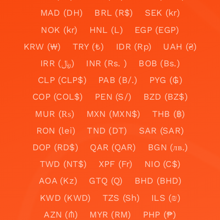
MAD (DH)
BRL (R$)
SEK (kr)
NOK (kr)
HNL (L)
EGP (EGP)
KRW (₩)
TRY (₺)
IDR (Rp)
UAH (₴)
IRR (﷼)
INR (Rs. )
BOB (Bs.)
CLP (CLP$)
PAB (B/.)
PYG (₲)
COP (COL$)
PEN (S/)
BZD (BZ$)
MUR (₨)
MXN (MXN$)
THB (฿)
RON (lei)
TND (DT)
SAR (SAR)
DOP (RD$)
QAR (QAR)
BGN (лв.)
TWD (NT$)
XPF (Fr)
NIO (C$)
AOA (Kz)
GTQ (Q)
BHD (BHD)
KWD (KWD)
TZS (Sh)
ILS (₪)
AZN (₼)
MYR (RM)
PHP (₱)