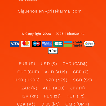
Síguenos en @risekarma_com
© Copyright 2020 - 2026 | RiseKarma
EUR (€)
USD ($)
CAD (CAD$)
CHF (CHF)
AUD (AU$)
GBP (£)
HKD (HKD$)
NZD (NZ$)
SGD (S$)
ZAR (R)
AED (AED)
JPY (¥)
ISK (kr.)
PLN (zł)
HUF (Ft)
CZK (Kč)
DKK (kr.)
OMR (OMR)