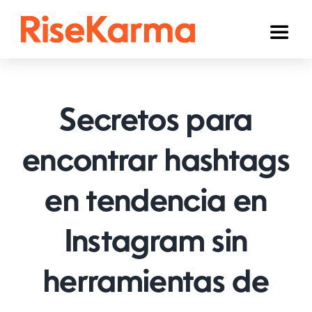
Skip
to
Toggl
content
Naviga
Instagram
TikTok
Secretos para
YouTube
encontrar hashtags
Facebook
en tendencia en
Twitter (𝕏)
Otros
Instagram sin
Carrito
herramientas de
Español