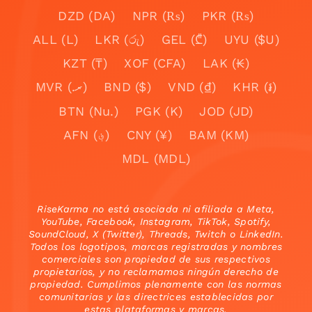
DZD (DA)
NPR (₨)
PKR (₨)
ALL (L)
LKR (රු)
GEL (₾)
UYU ($U)
KZT (₸)
XOF (CFA)
LAK (₭)
MVR (.ރ)
BND ($)
VND (₫)
KHR (៛)
BTN (Nu.)
PGK (K)
JOD (JD)
AFN (؋)
CNY (¥)
BAM (KM)
MDL (MDL)
RiseKarma no está asociada ni afiliada a Meta,
YouTube, Facebook, Instagram, TikTok, Spotify,
SoundCloud, X (Twitter), Threads, Twitch o LinkedIn.
Todos los logotipos, marcas registradas y nombres
comerciales son propiedad de sus respectivos
propietarios, y no reclamamos ningún derecho de
propiedad. Cumplimos plenamente con las normas
comunitarias y las directrices establecidas por
estas plataformas y marcas.