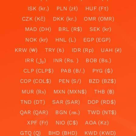
ISK (kr.)
PLN (zł)
HUF (Ft)
CZK (Kč)
DKK (kr.)
OMR (OMR)
MAD (DH)
BRL (R$)
SEK (kr)
NOK (kr)
HNL (L)
EGP (EGP)
KRW (₩)
TRY (₺)
IDR (Rp)
UAH (₴)
IRR (﷼)
INR (Rs. )
BOB (Bs.)
CLP (CLP$)
PAB (B/.)
PYG (₲)
COP (COL$)
PEN (S/)
BZD (BZ$)
MUR (₨)
MXN (MXN$)
THB (฿)
TND (DT)
SAR (SAR)
DOP (RD$)
QAR (QAR)
BGN (лв.)
TWD (NT$)
XPF (Fr)
NIO (C$)
AOA (Kz)
GTQ (Q)
BHD (BHD)
KWD (KWD)