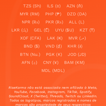
TZS (Sh)
ILS (₪)
AZN (₼)
MYR (RM)
PHP (₱)
DZD (DA)
NPR (₨)
PKR (₨)
ALL (L)
LKR (රු)
GEL (₾)
UYU ($U)
KZT (₸)
XOF (CFA)
LAK (₭)
MVR (.ރ)
BND ($)
VND (₫)
KHR (៛)
BTN (Nu.)
PGK (K)
JOD (JD)
AFN (؋)
CNY (¥)
BAM (KM)
MDL (MDL)
RiseKarma não está associada nem afiliada à Meta,
YouTube, Facebook, Instagram, TikTok, Spotify,
SoundCloud, X (Twitter), Threads, Twitch ou LinkedIn.
Todos os logotipos, marcas registradas e nomes de
marcas são propriedade de seus respectivos