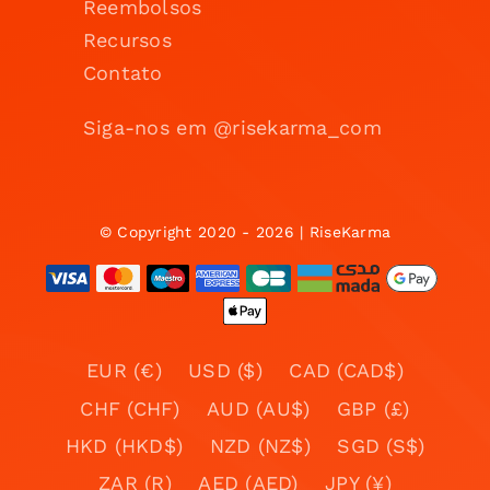
Reembolsos
Recursos
Contato
Siga-nos em @risekarma_com
© Copyright 2020 - 2026 | RiseKarma
EUR (€)
USD ($)
CAD (CAD$)
CHF (CHF)
AUD (AU$)
GBP (£)
HKD (HKD$)
NZD (NZ$)
SGD (S$)
ZAR (R)
AED (AED)
JPY (¥)