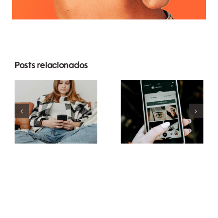
Posts relacionados
Estratégias
Melhores
inovadoras
práticas
para
para usar
aumentar a
filtros de
visibilidade
realidade
de grupos
aumentada
no
nas redes
Facebook
sociais
este ano