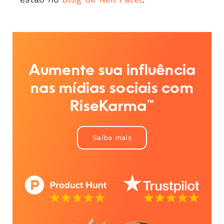
Aumente sua influência
nas mídias sociais com
RiseKarma™
Saiba mais