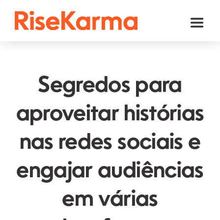
Skip
to
Toggl
content
Naviga
Instagram
TikTok
Segredos para
Facebook
aproveitar histórias
YouTube
nas redes sociais e
Twitter (𝕏)
Outros
engajar audiências
Carrinho
em várias
Português