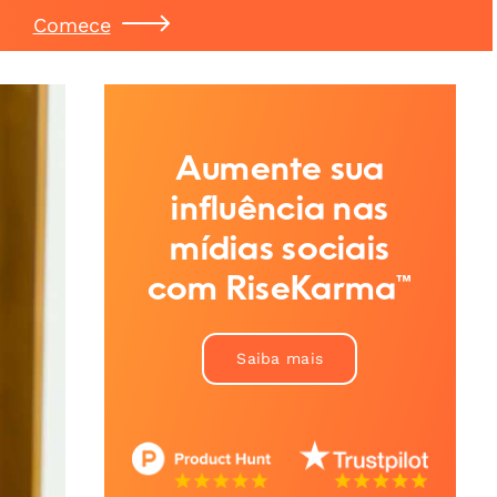
Comece
Aumente sua
influência nas
mídias sociais
com RiseKarma™
Saiba mais