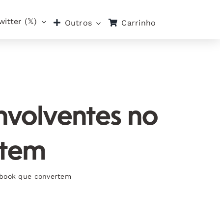
witter (𝕏)
Carrinho
Outros
nvolventes no
rtem
ebook que convertem