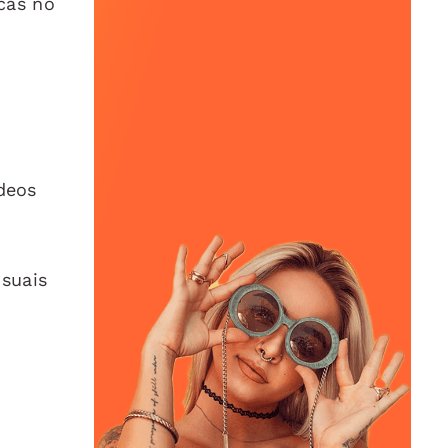
cas no
ídeos
isuais