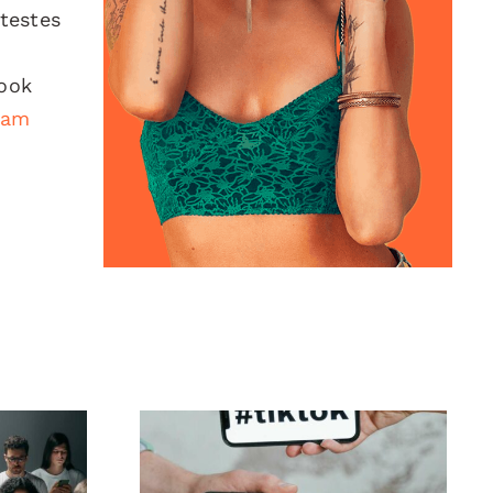
 testes
book
eam