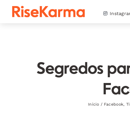
Skip
to
Instagr
content
Segredos par
Fac
Início
/
Facebook
,
T