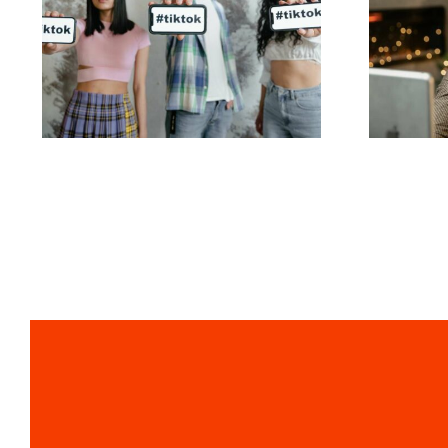
Melhores aplicativos
de edição de vídeo
s
para criar obras-
Link
primas no TikTok