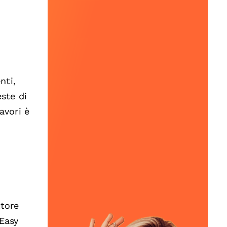
nti,
ste di
lavori è
ttore
“Easy