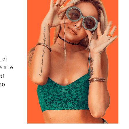
 di
e e le
ti
20