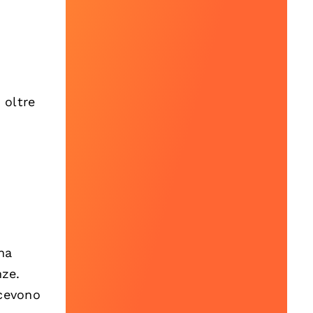
 oltre
na
nze.
icevono