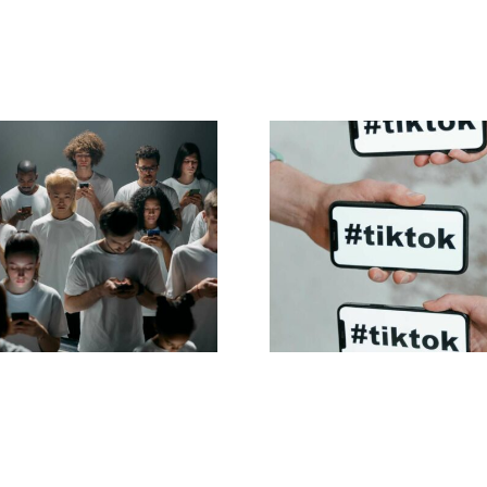
sigli per creare
Migliori imposta
nunci Facebook
per la privacy
traordinari che
TikTok nel 20
convertano