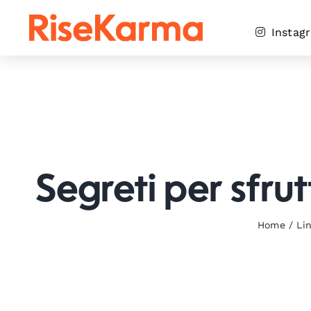
Skip
to
Instag
content
Segreti per sfrut
Home
/
Li