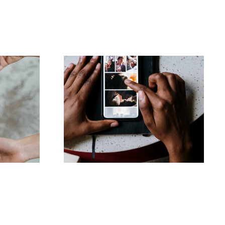
Le migliori app per
zioni
animare foto e
 di
rendere coinvolgenti i
24
post su Facebook