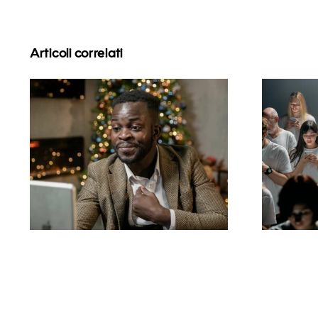
Articoli correlati
Come nascondere i
Con
follower su LinkedIn
an
per proteggere la
s
privacy