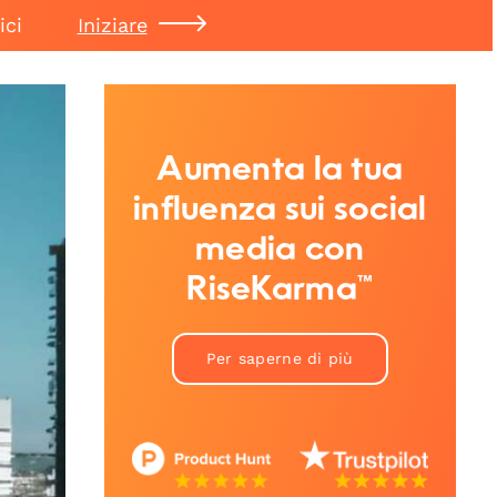
ici
Iniziare
Aumenta la tua
influenza sui social
media con
RiseKarma™
Per saperne di più