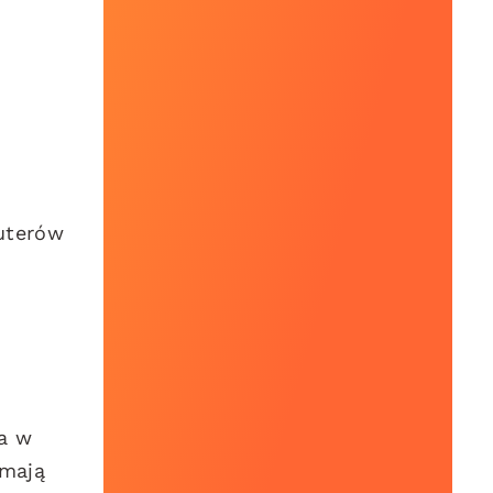
ruterów
ia w
 mają