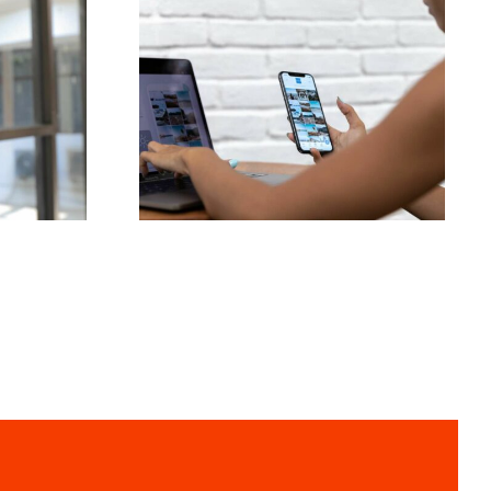
ja
Najlepsze 3 platformy
czne
do znalezienia
o
pomysłów na UGC
(treści generowane
owych
przez użytkowników)
k