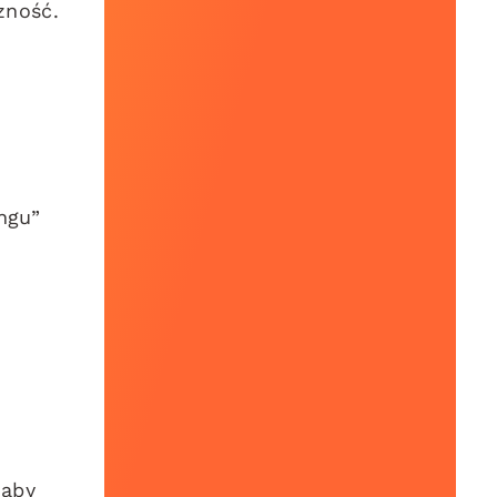
zność.
ngu”
 aby