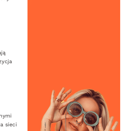
ają
zycja
tnymi
a sieci