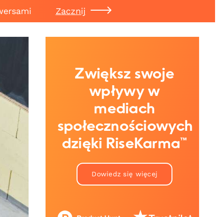
wersami
Zacznij
Zwiększ swoje
wpływy w
mediach
społecznościowych
dzięki RiseKarma™
Dowiedz się więcej