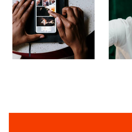
Najlepsze aplikacje
za
do animacji zdjęć na
angażujące posty na
Facebooku
al