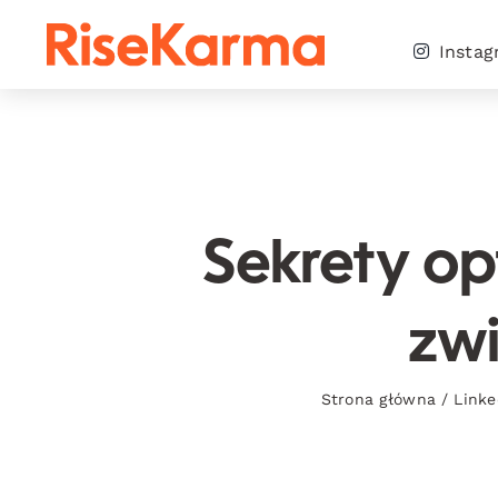
Skip
to
Insta
content
Sekrety opt
zwi
Strona główna
/
Linke