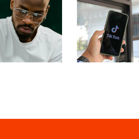
Top 17
Maksymalizac
awansowanych
zasięgu: Skute
wskazówek
narzędzia d
dotyczących
publikacji
zrozumienia
międzyplatform
gorytmu TikTok
na 2024 ro