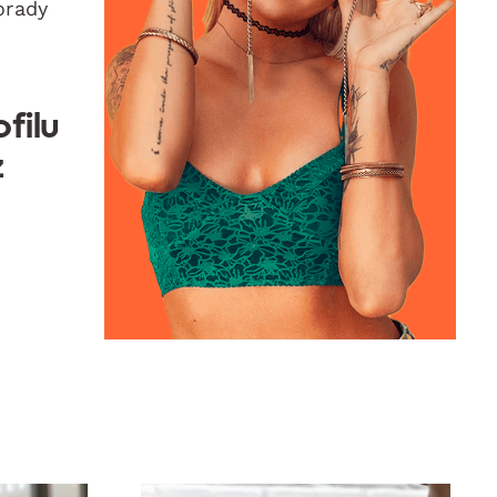
orady
filu
ż