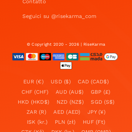
Contatto
Seguici su @risekarma_com
© Copyright 2020 - 2026 | RiseKarma
EUR (€)
USD ($)
CAD (CAD$)
CHF (CHF)
AUD (AU$)
GBP (£)
HKD (HKD$)
NZD (NZ$)
SGD (S$)
ZAR (R)
AED (AED)
JPY (¥)
ISK (kr.)
PLN (zł)
HUF (Ft)
CZK (Kč)
DKK (kr.)
OMR (OMR)