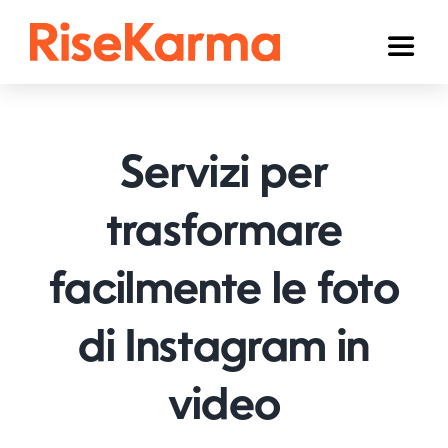
Skip
to
Toggl
content
Naviga
Instagram
TikTok
Servizi per
Facebook
trasformare
YouTube
facilmente le foto
Twitter (𝕏)
Altri
di Instagram in
Carrello
video
Italiano