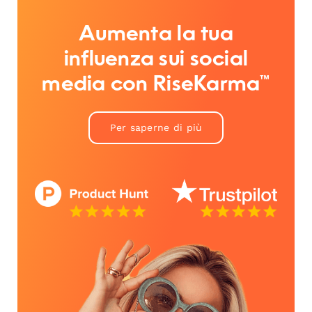
Aumenta la tua
influenza sui social
media con RiseKarma™
Per saperne di più