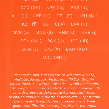
DZD (DA)
NPR (₨)
PKR (₨)
ALL (L)
LKR (රු)
GEL (₾)
UYU ($U)
KZT (₸)
XOF (CFA)
LAK (₭)
MVR (.ރ)
BND ($)
VND (₫)
KHR (៛)
BTN (Nu.)
PGK (K)
JOD (JD)
AFN (؋)
CNY (¥)
BAM (KM)
MDL (MDL)
RiseKarma non è associata né affiliata a Meta,
YouTube, Facebook, Instagram, TikTok, Spotify,
SoundCloud, X (Twitter), Threads, Twitch o LinkedIn.
Tutti i loghi, i marchi registrati e i nomi commerciali
sono di proprietà dei rispettivi proprietari, e non
rivendichiamo alcun diritto di proprietà. Rispettiamo
pienamente le regole della comunità e le linee
guida stabilite da queste piattaforme e marchi.