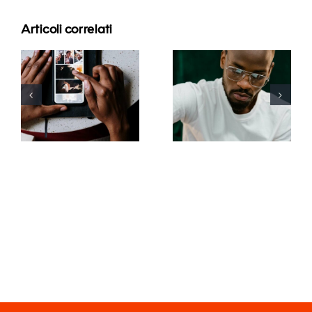
Articoli correlati
Le migliori
app per
I 17 migliori
animare
consigli
foto e
avanzati per
rendere
comprendere
coinvolgenti
l’algoritmo
i post su
di TikTok
Facebook