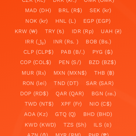
MAD (DH)
BRL (R$)
SEK (kr)
NOK (kr)
HNL (L)
EGP (EGP)
KRW (₩)
TRY (₺)
IDR (Rp)
UAH (₴)
IRR (﷼)
INR (Rs. )
BOB (Bs.)
CLP (CLP$)
PAB (B/.)
PYG (₲)
COP (COL$)
PEN (S/)
BZD (BZ$)
MUR (₨)
MXN (MXN$)
THB (฿)
RON (lei)
TND (DT)
SAR (SAR)
DOP (RD$)
QAR (QAR)
BGN (лв.)
TWD (NT$)
XPF (Fr)
NIO (C$)
AOA (Kz)
GTQ (Q)
BHD (BHD)
KWD (KWD)
TZS (Sh)
ILS (₪)
AZN (₼)
MYR (RM)
PHP (₱)