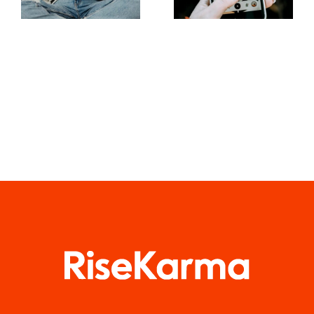
aumentata
dei gruppi
sui social
Facebook
media
quest’anno