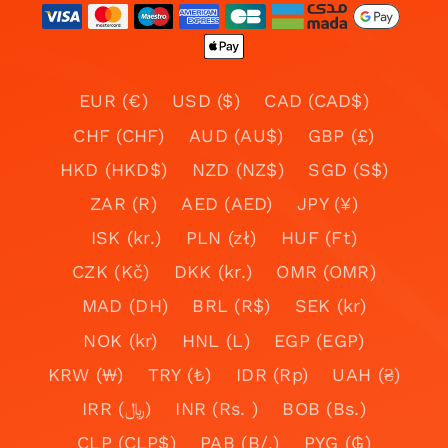
EUR (€)
USD ($)
CAD (CAD$)
CHF (CHF)
AUD (AU$)
GBP (£)
HKD (HKD$)
NZD (NZ$)
SGD (S$)
ZAR (R)
AED (AED)
JPY (¥)
ISK (kr.)
PLN (zł)
HUF (Ft)
CZK (Kč)
DKK (kr.)
OMR (OMR)
MAD (DH)
BRL (R$)
SEK (kr)
NOK (kr)
HNL (L)
EGP (EGP)
KRW (₩)
TRY (₺)
IDR (Rp)
UAH (₴)
IRR (﷼)
INR (Rs. )
BOB (Bs.)
CLP (CLP$)
PAB (B/.)
PYG (₲)