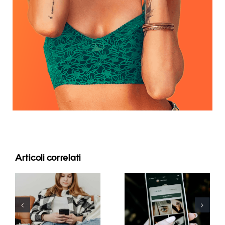
Articoli correlati
Strategie
Migliori
innovative
pratiche per
per
l’uso dei filtri
aumentare
in realtà
la visibilità