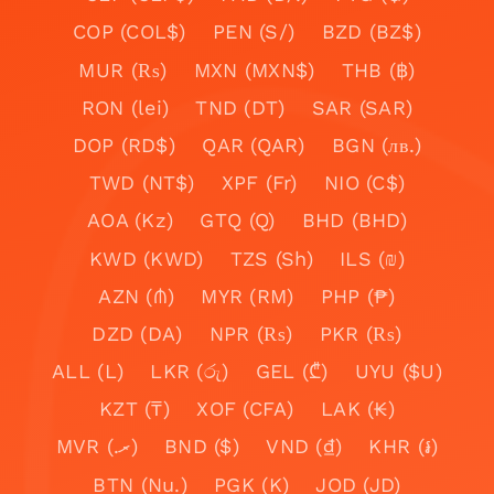
COP (COL$)
PEN (S/)
BZD (BZ$)
MUR (₨)
MXN (MXN$)
THB (฿)
RON (lei)
TND (DT)
SAR (SAR)
DOP (RD$)
QAR (QAR)
BGN (лв.)
TWD (NT$)
XPF (Fr)
NIO (C$)
AOA (Kz)
GTQ (Q)
BHD (BHD)
KWD (KWD)
TZS (Sh)
ILS (₪)
AZN (₼)
MYR (RM)
PHP (₱)
DZD (DA)
NPR (₨)
PKR (₨)
ALL (L)
LKR (රු)
GEL (₾)
UYU ($U)
KZT (₸)
XOF (CFA)
LAK (₭)
MVR (.ރ)
BND ($)
VND (₫)
KHR (៛)
BTN (Nu.)
PGK (K)
JOD (JD)