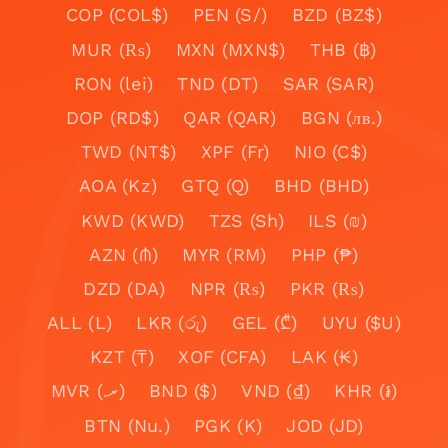
COP (COL$)
PEN (S/)
BZD (BZ$)
MUR (₨)
MXN (MXN$)
THB (฿)
RON (lei)
TND (DT)
SAR (SAR)
DOP (RD$)
QAR (QAR)
BGN (лв.)
TWD (NT$)
XPF (Fr)
NIO (C$)
AOA (Kz)
GTQ (Q)
BHD (BHD)
KWD (KWD)
TZS (Sh)
ILS (₪)
AZN (₼)
MYR (RM)
PHP (₱)
DZD (DA)
NPR (₨)
PKR (₨)
ALL (L)
LKR (රු)
GEL (₾)
UYU ($U)
KZT (₸)
XOF (CFA)
LAK (₭)
MVR (.ރ)
BND ($)
VND (₫)
KHR (៛)
BTN (Nu.)
PGK (K)
JOD (JD)