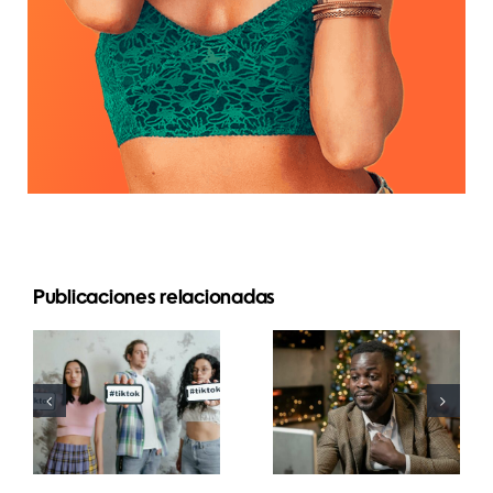
Publicaciones relacionadas
Mejores
Cómo
aplicaciones
ocultar
de edición
seguidores
de video
en LinkedIn
para crear
para
masterpieces
preservar la