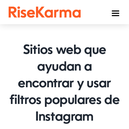
Skip
to
Toggl
content
Naviga
Instagram
TikTok
Sitios web que
YouTube
ayudan a
Facebook
encontrar y usar
Twitter (𝕏)
Otros
filtros populares de
Carrito
Instagram
Español