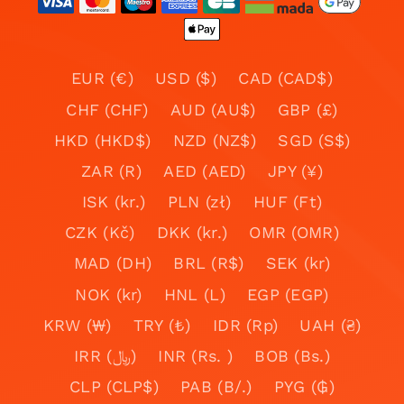
EUR (€)
USD ($)
CAD (CAD$)
CHF (CHF)
AUD (AU$)
GBP (£)
HKD (HKD$)
NZD (NZ$)
SGD (S$)
ZAR (R)
AED (AED)
JPY (¥)
ISK (kr.)
PLN (zł)
HUF (Ft)
CZK (Kč)
DKK (kr.)
OMR (OMR)
MAD (DH)
BRL (R$)
SEK (kr)
NOK (kr)
HNL (L)
EGP (EGP)
KRW (₩)
TRY (₺)
IDR (Rp)
UAH (₴)
IRR (﷼)
INR (Rs. )
BOB (Bs.)
CLP (CLP$)
PAB (B/.)
PYG (₲)