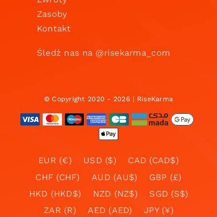
Zasoby
Kontakt
Śledź nas na @risekarma_com
© Copyright 2020 - 2026 | RiseKarma
EUR (€)
USD ($)
CAD (CAD$)
CHF (CHF)
AUD (AU$)
GBP (£)
HKD (HKD$)
NZD (NZ$)
SGD (S$)
ZAR (R)
AED (AED)
JPY (¥)