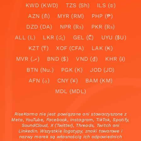
KWD (KWD)
TZS (Sh)
ILS (₪)
AZN (₼)
MYR (RM)
PHP (₱)
DZD (DA)
NPR (₨)
PKR (₨)
ALL (L)
LKR (රු)
GEL (₾)
UYU ($U)
KZT (₸)
XOF (CFA)
LAK (₭)
MVR (.ރ)
BND ($)
VND (₫)
KHR (៛)
BTN (Nu.)
PGK (K)
JOD (JD)
AFN (؋)
CNY (¥)
BAM (KM)
MDL (MDL)
RiseKarma nie jest powiązane ani stowarzyszone z
Meta, YouTube, Facebook, Instagram, TikTok, Spotify,
SoundCloud, X (Twitter), Threads, Twitch ani
LinkedIn. Wszystkie logotypy, znaki towarowe i
nazwy marek są własnością ich odpowiednich