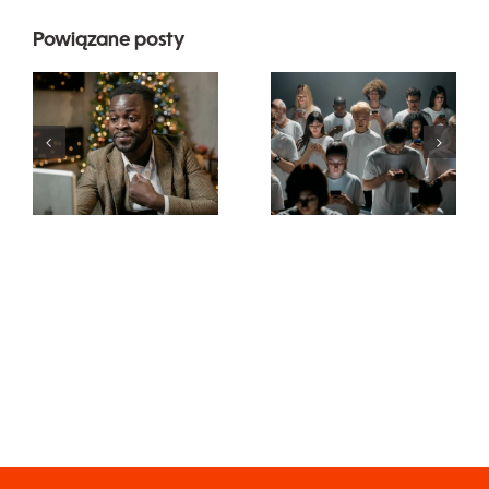
Powiązane posty
Wskazówki
dotyczące
Jak ukryć
projektowania
obserwujących
wyjątkowych
na LinkedIn,
reklam na
aby
Facebooku,
zachować
które
prywatność
skutecznie
konwertują