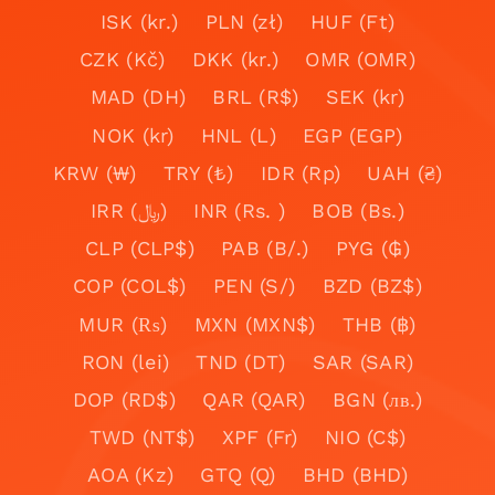
ISK (kr.)
PLN (zł)
HUF (Ft)
CZK (Kč)
DKK (kr.)
OMR (OMR)
MAD (DH)
BRL (R$)
SEK (kr)
NOK (kr)
HNL (L)
EGP (EGP)
KRW (₩)
TRY (₺)
IDR (Rp)
UAH (₴)
IRR (﷼)
INR (Rs. )
BOB (Bs.)
CLP (CLP$)
PAB (B/.)
PYG (₲)
COP (COL$)
PEN (S/)
BZD (BZ$)
MUR (₨)
MXN (MXN$)
THB (฿)
RON (lei)
TND (DT)
SAR (SAR)
DOP (RD$)
QAR (QAR)
BGN (лв.)
TWD (NT$)
XPF (Fr)
NIO (C$)
AOA (Kz)
GTQ (Q)
BHD (BHD)