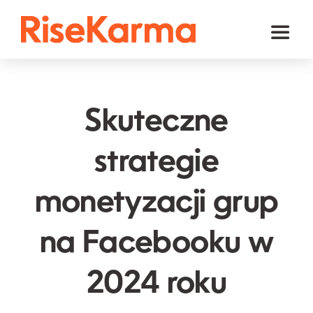
Skip
to
Toggl
content
Naviga
Instagram
TikTok
Skuteczne
Facebook
strategie
YouTube
monetyzacji grup
Twitter (𝕏)
Inne
na Facebooku w
Koszyk
2024 roku
polski