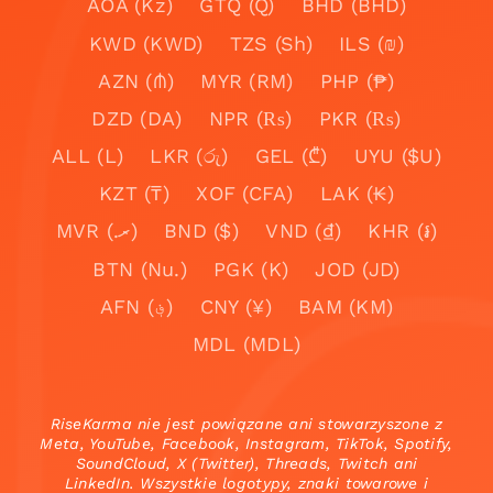
AOA (Kz)
GTQ (Q)
BHD (BHD)
KWD (KWD)
TZS (Sh)
ILS (₪)
AZN (₼)
MYR (RM)
PHP (₱)
DZD (DA)
NPR (₨)
PKR (₨)
ALL (L)
LKR (රු)
GEL (₾)
UYU ($U)
KZT (₸)
XOF (CFA)
LAK (₭)
MVR (.ރ)
BND ($)
VND (₫)
KHR (៛)
BTN (Nu.)
PGK (K)
JOD (JD)
AFN (؋)
CNY (¥)
BAM (KM)
MDL (MDL)
RiseKarma nie jest powiązane ani stowarzyszone z
Meta, YouTube, Facebook, Instagram, TikTok, Spotify,
SoundCloud, X (Twitter), Threads, Twitch ani
LinkedIn. Wszystkie logotypy, znaki towarowe i