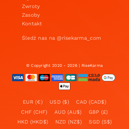
Zwroty
Zasoby
Kontakt
Śledź nas na @risekarma_com
© Copyright 2020 - 2026 | RiseKarma
EUR (€)
USD ($)
CAD (CAD$)
CHF (CHF)
AUD (AU$)
GBP (£)
HKD (HKD$)
NZD (NZ$)
SGD (S$)