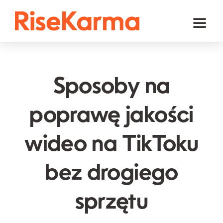
Skip
to
Toggl
content
Naviga
Instagram
TikTok
Sposoby na
Facebook
poprawę jakości
YouTube
wideo na TikToku
Twitter (𝕏)
Inne
bez drogiego
Koszyk
sprzętu
polski