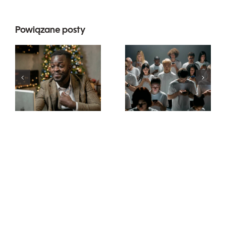
Powiązane posty
Wskazówki
dotyczące
Jak ukryć
projektowania
obserwujących
wyjątkowych
na LinkedIn,
reklam na
aby
Facebooku,
zachować
które
prywatność
skutecznie
konwertują