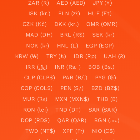
ZAR (R)
AED (AED)
JPY (¥)
ISK (kr.)
PLN (zł)
HUF (Ft)
CZK (Kč)
DKK (kr.)
OMR (OMR)
MAD (DH)
BRL (R$)
SEK (kr)
NOK (kr)
HNL (L)
EGP (EGP)
KRW (₩)
TRY (₺)
IDR (Rp)
UAH (₴)
IRR (﷼)
INR (Rs. )
BOB (Bs.)
CLP (CLP$)
PAB (B/.)
PYG (₲)
COP (COL$)
PEN (S/)
BZD (BZ$)
MUR (₨)
MXN (MXN$)
THB (฿)
RON (lei)
TND (DT)
SAR (SAR)
DOP (RD$)
QAR (QAR)
BGN (лв.)
TWD (NT$)
XPF (Fr)
NIO (C$)