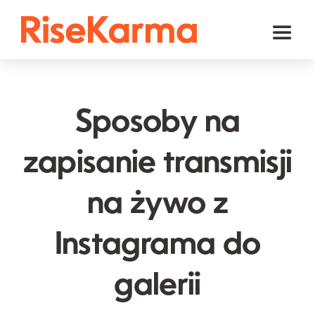
Skip
to
Toggl
content
Naviga
Instagram
TikTok
Sposoby na
Facebook
zapisanie transmisji
YouTube
na żywo z
Twitter (𝕏)
Inne
Instagrama do
Koszyk
galerii
polski