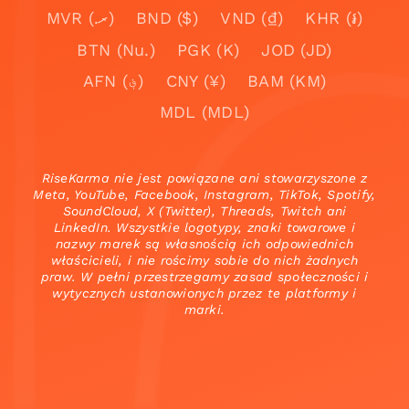
MVR (.ރ)
BND ($)
VND (₫)
KHR (៛)
BTN (Nu.)
PGK (K)
JOD (JD)
AFN (؋)
CNY (¥)
BAM (KM)
MDL (MDL)
RiseKarma nie jest powiązane ani stowarzyszone z
Meta, YouTube, Facebook, Instagram, TikTok, Spotify,
SoundCloud, X (Twitter), Threads, Twitch ani
LinkedIn. Wszystkie logotypy, znaki towarowe i
nazwy marek są własnością ich odpowiednich
właścicieli, i nie rościmy sobie do nich żadnych
praw. W pełni przestrzegamy zasad społeczności i
wytycznych ustanowionych przez te platformy i
marki.