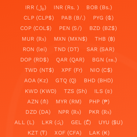
IRR (﷼)
INR (Rs. )
BOB (Bs.)
CLP (CLP$)
PAB (B/.)
PYG (₲)
COP (COL$)
PEN (S/)
BZD (BZ$)
MUR (₨)
MXN (MXN$)
THB (฿)
RON (lei)
TND (DT)
SAR (SAR)
DOP (RD$)
QAR (QAR)
BGN (лв.)
TWD (NT$)
XPF (Fr)
NIO (C$)
AOA (Kz)
GTQ (Q)
BHD (BHD)
KWD (KWD)
TZS (Sh)
ILS (₪)
AZN (₼)
MYR (RM)
PHP (₱)
DZD (DA)
NPR (₨)
PKR (₨)
ALL (L)
LKR (රු)
GEL (₾)
UYU ($U)
KZT (₸)
XOF (CFA)
LAK (₭)