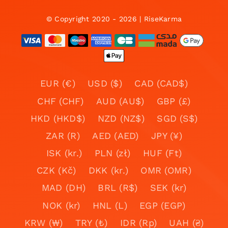
© Copyright 2020 - 2026 | RiseKarma
EUR (€)
USD ($)
CAD (CAD$)
CHF (CHF)
AUD (AU$)
GBP (£)
HKD (HKD$)
NZD (NZ$)
SGD (S$)
ZAR (R)
AED (AED)
JPY (¥)
ISK (kr.)
PLN (zł)
HUF (Ft)
CZK (Kč)
DKK (kr.)
OMR (OMR)
MAD (DH)
BRL (R$)
SEK (kr)
NOK (kr)
HNL (L)
EGP (EGP)
KRW (₩)
TRY (₺)
IDR (Rp)
UAH (₴)