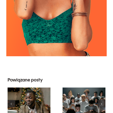
Powiązane posty
Wskazówki
dotyczące
Jak ukryć
projektowania
obserwujących
wyjątkowych
na LinkedIn,
reklam na
aby