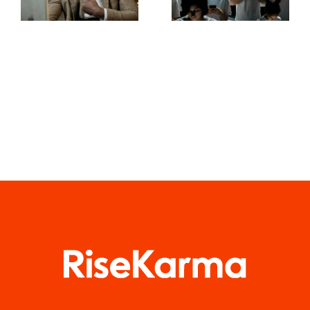
Facebooku,
zachować
które
prywatność
skutecznie
konwertują