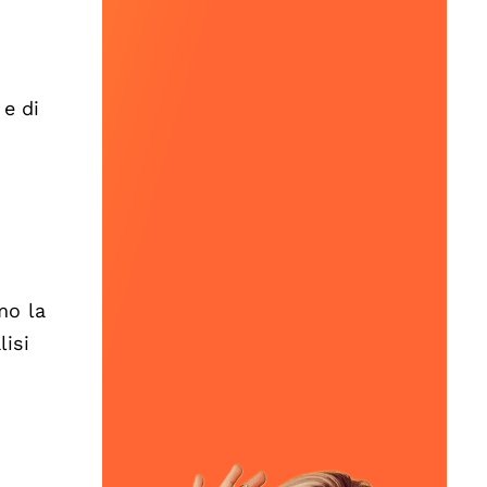
 e di
mo la
lisi