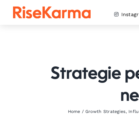
Skip
to
Instag
content
Strategie p
ne
Home
/
Growth Strategies
,
Infl