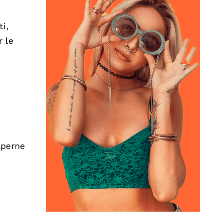
i,
r le
e
aperne