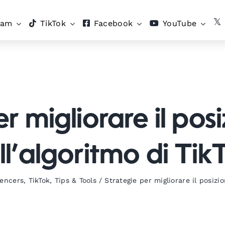
ram
TikTok
Facebook
YouTube
er migliorare il po
ll’algoritmo di Tik
uencers
,
TikTok
,
Tips & Tools
/
Strategie per migliorare il posizi