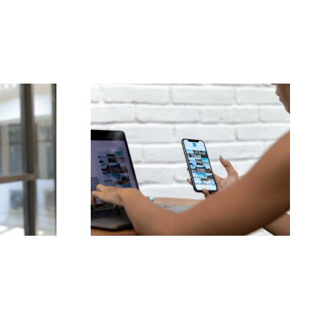
la
Le 3 migliori
enti
piattaforme per
la
trovare idee di UGC
u più
(Contenuti Generati
 2024
dagli Utenti)