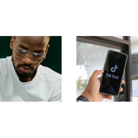
Massimizzare 
 migliori consigli
portata: Strum
avanzati per
efficaci per 
comprendere
pubblicazione s
goritmo di TikTok
piattaforme nel