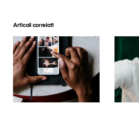
Articoli correlati
Le migliori app per
I 17
animare foto e
rendere coinvolgenti i
post su Facebook
l’al