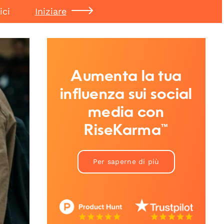
ici
Iniziare
Aumenta la tua
influenza sui social
media con
RiseKarma™
Per saperne di più