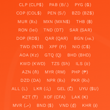
CLP (CLP$)
PAB (B/.)
PYG (₲)
COP (COL$)
PEN (S/)
BZD (BZ$)
MUR (₨)
MXN (MXN$)
THB (฿)
RON (lei)
TND (DT)
SAR (SAR)
DOP (RD$)
QAR (QAR)
BGN (лв.)
TWD (NT$)
XPF (Fr)
NIO (C$)
AOA (Kz)
GTQ (Q)
BHD (BHD)
KWD (KWD)
TZS (Sh)
ILS (₪)
AZN (₼)
MYR (RM)
PHP (₱)
DZD (DA)
NPR (₨)
PKR (₨)
ALL (L)
LKR (රු)
GEL (₾)
UYU ($U)
KZT (₸)
XOF (CFA)
LAK (₭)
MVR (.ރ)
BND ($)
VND (₫)
KHR (៛)