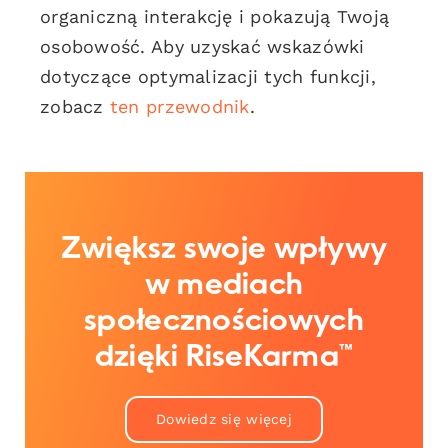
organiczną interakcję i pokazują Twoją
osobowość. Aby uzyskać wskazówki
dotyczące optymalizacji tych funkcji,
zobacz
ten przewodnik
.
Zwiększ swoje wpływy
w mediach
społecznościowych
dzięki RiseKarma™
Dowiedz się więcej