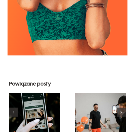
Powiązane posty
Najlepsze
praktyki
Najbardziej
korzystania
popularne
z filtrów
pytania
rzeczywistości
dotyczące
rozszerzonej
mediów