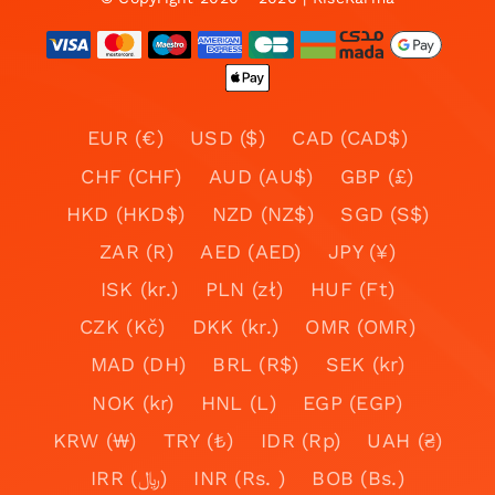
EUR (€)
USD ($)
CAD (CAD$)
CHF (CHF)
AUD (AU$)
GBP (£)
HKD (HKD$)
NZD (NZ$)
SGD (S$)
ZAR (R)
AED (AED)
JPY (¥)
ISK (kr.)
PLN (zł)
HUF (Ft)
CZK (Kč)
DKK (kr.)
OMR (OMR)
MAD (DH)
BRL (R$)
SEK (kr)
NOK (kr)
HNL (L)
EGP (EGP)
KRW (₩)
TRY (₺)
IDR (Rp)
UAH (₴)
IRR (﷼)
INR (Rs. )
BOB (Bs.)