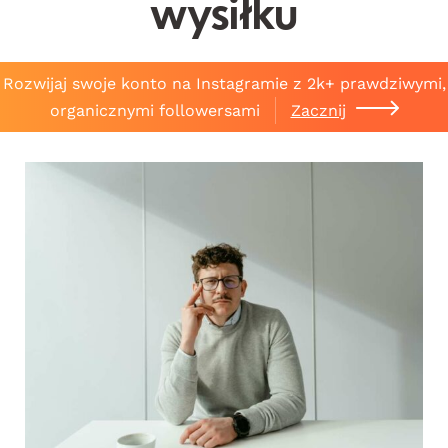
wysiłku
Rozwijaj swoje konto na Instagramie z 2k+ prawdziwymi,
organicznymi followersami
Zacznij