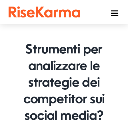
Skip
to
Toggl
content
Naviga
Instagram
TikTok
Strumenti per
Facebook
analizzare le
YouTube
strategie dei
Twitter (𝕏)
Altri
competitor sui
Carrello
social media?
Italiano