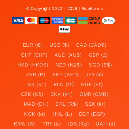
© Copyright 2020 - 2026 | RiseKarma
EUR (€)
USD ($)
CAD (CAD$)
CHF (CHF)
AUD (AU$)
GBP (£)
HKD (HKD$)
NZD (NZ$)
SGD (S$)
ZAR (R)
AED (AED)
JPY (¥)
ISK (kr.)
PLN (zł)
HUF (Ft)
CZK (Kč)
DKK (kr.)
OMR (OMR)
MAD (DH)
BRL (R$)
SEK (kr)
NOK (kr)
HNL (L)
EGP (EGP)
KRW (₩)
TRY (₺)
IDR (Rp)
UAH (₴)