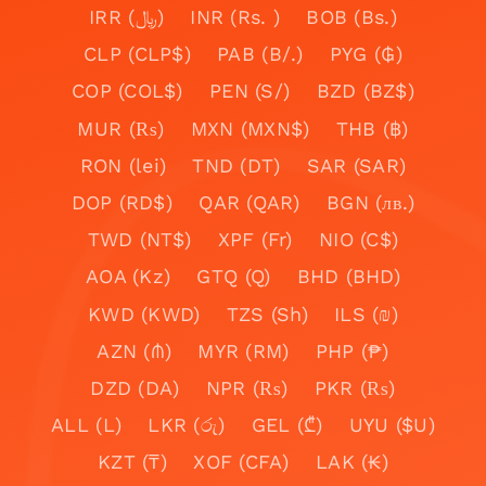
IRR (﷼)
INR (Rs. )
BOB (Bs.)
CLP (CLP$)
PAB (B/.)
PYG (₲)
COP (COL$)
PEN (S/)
BZD (BZ$)
MUR (₨)
MXN (MXN$)
THB (฿)
RON (lei)
TND (DT)
SAR (SAR)
DOP (RD$)
QAR (QAR)
BGN (лв.)
TWD (NT$)
XPF (Fr)
NIO (C$)
AOA (Kz)
GTQ (Q)
BHD (BHD)
KWD (KWD)
TZS (Sh)
ILS (₪)
AZN (₼)
MYR (RM)
PHP (₱)
DZD (DA)
NPR (₨)
PKR (₨)
ALL (L)
LKR (රු)
GEL (₾)
UYU ($U)
KZT (₸)
XOF (CFA)
LAK (₭)