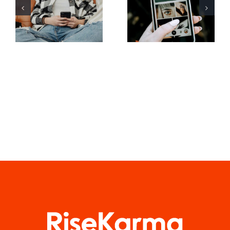
l’uso dei filtri
aumentare
in realtà
la visibilità
aumentata
dei gruppi
sui social
Facebook
media
quest’anno