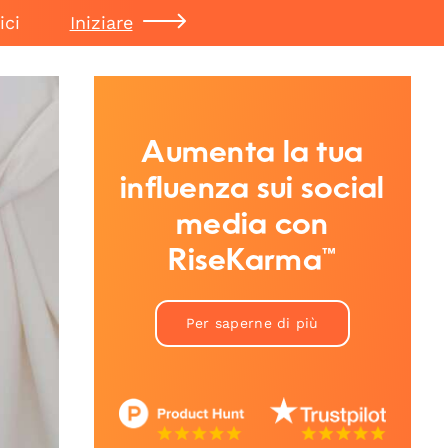
ici
Iniziare
Aumenta la tua
influenza sui social
media con
RiseKarma™
Per saperne di più