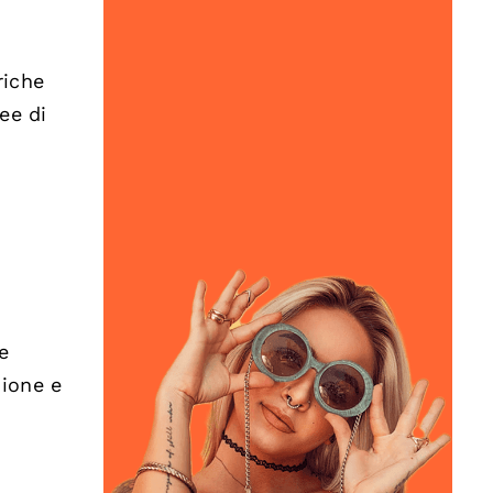
riche
ee di
e
zione e