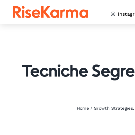
Skip
to
Instag
content
Tecniche Segret
Home
/
Growth Strategies