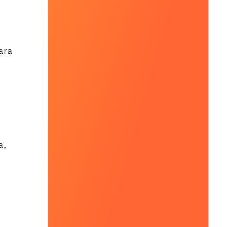
ara
a,