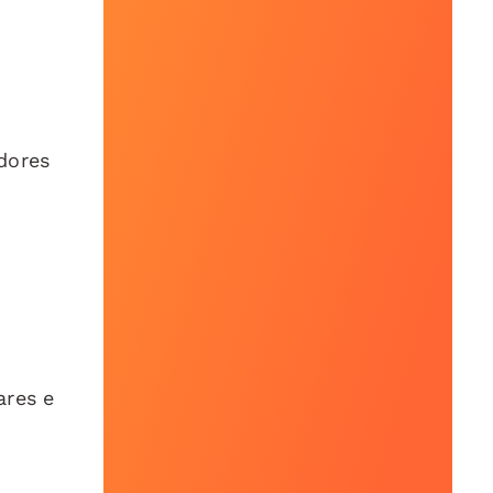
dores
ares e