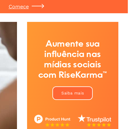
Comece
Aumente sua
influência nas
mídias sociais
com RiseKarma™
Saiba mais