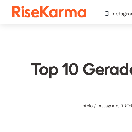
Skip
to
Instagr
content
Top 10 Gerado
Início
/
Instagram
,
TikTo