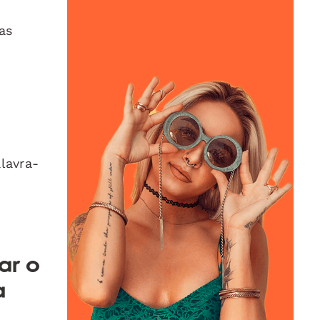
as
lavra-
ar o
a