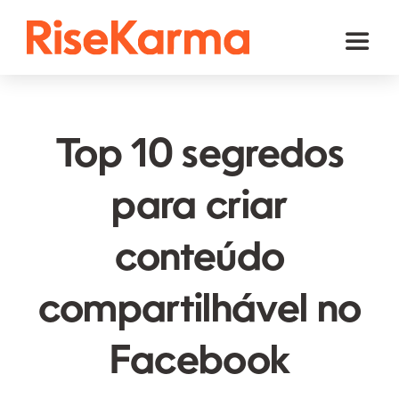
Skip
to
Toggl
content
Naviga
Instagram
TikTok
Top 10 segredos
Facebook
para criar
YouTube
conteúdo
Twitter (𝕏)
Outros
compartilhável no
Carrinho
Facebook
Português