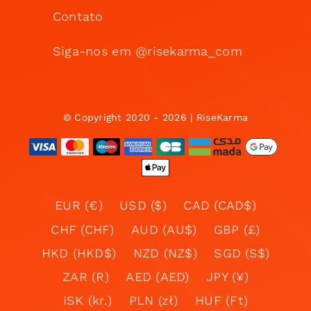
Contato
Siga-nos em @risekarma_com
© Copyright 2020 - 2026 | RiseKarma
EUR (€)
USD ($)
CAD (CAD$)
CHF (CHF)
AUD (AU$)
GBP (£)
HKD (HKD$)
NZD (NZ$)
SGD (S$)
ZAR (R)
AED (AED)
JPY (¥)
ISK (kr.)
PLN (zł)
HUF (Ft)