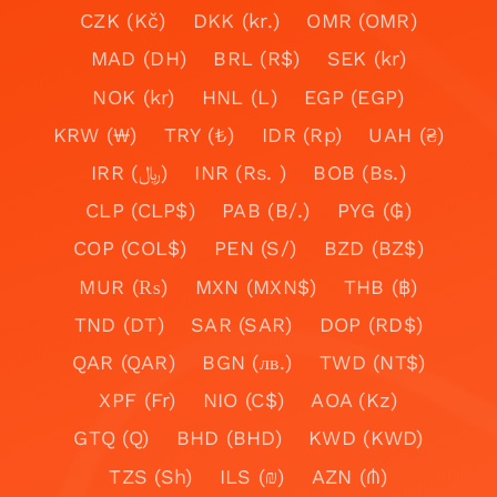
CZK (Kč)
DKK (kr.)
OMR (OMR)
MAD (DH)
BRL (R$)
SEK (kr)
NOK (kr)
HNL (L)
EGP (EGP)
KRW (₩)
TRY (₺)
IDR (Rp)
UAH (₴)
IRR (﷼)
INR (Rs. )
BOB (Bs.)
CLP (CLP$)
PAB (B/.)
PYG (₲)
COP (COL$)
PEN (S/)
BZD (BZ$)
MUR (₨)
MXN (MXN$)
THB (฿)
TND (DT)
SAR (SAR)
DOP (RD$)
QAR (QAR)
BGN (лв.)
TWD (NT$)
XPF (Fr)
NIO (C$)
AOA (Kz)
GTQ (Q)
BHD (BHD)
KWD (KWD)
TZS (Sh)
ILS (₪)
AZN (₼)