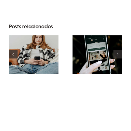
Posts relacionados
Estratégias
Melhores
inovadoras
práticas
para
para usar
aumentar a
filtros de
visibilidade
realidade
de grupos
aumentada
no
nas redes
Facebook
sociais
este ano