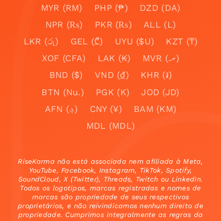
MYR (RM)
PHP (₱)
DZD (DA)
NPR (₨)
PKR (₨)
ALL (L)
LKR (රු)
GEL (₾)
UYU ($U)
KZT (₸)
XOF (CFA)
LAK (₭)
MVR (.ރ)
BND ($)
VND (₫)
KHR (៛)
BTN (Nu.)
PGK (K)
JOD (JD)
AFN (؋)
CNY (¥)
BAM (KM)
MDL (MDL)
RiseKarma não está associada nem afiliada à Meta,
YouTube, Facebook, Instagram, TikTok, Spotify,
SoundCloud, X (Twitter), Threads, Twitch ou LinkedIn.
Todos os logotipos, marcas registradas e nomes de
marcas são propriedade de seus respectivos
proprietários, e não reivindicamos nenhum direito de
propriedade. Cumprimos integralmente as regras da