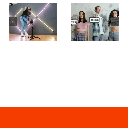
5
najlepszych
Najlepsze
metod na
generatory
zwiększenie
czcionek na
zasięgu
TikTok do
organicznego
kreatywnych
na
podpisów
Facebooku