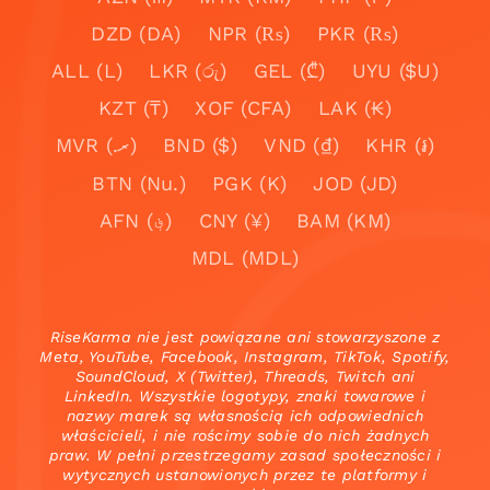
DZD (DA)
NPR (₨)
PKR (₨)
ALL (L)
LKR (රු)
GEL (₾)
UYU ($U)
KZT (₸)
XOF (CFA)
LAK (₭)
MVR (.ރ)
BND ($)
VND (₫)
KHR (៛)
BTN (Nu.)
PGK (K)
JOD (JD)
AFN (؋)
CNY (¥)
BAM (KM)
MDL (MDL)
RiseKarma nie jest powiązane ani stowarzyszone z
Meta, YouTube, Facebook, Instagram, TikTok, Spotify,
SoundCloud, X (Twitter), Threads, Twitch ani
LinkedIn. Wszystkie logotypy, znaki towarowe i
nazwy marek są własnością ich odpowiednich
właścicieli, i nie rościmy sobie do nich żadnych
praw. W pełni przestrzegamy zasad społeczności i
wytycznych ustanowionych przez te platformy i