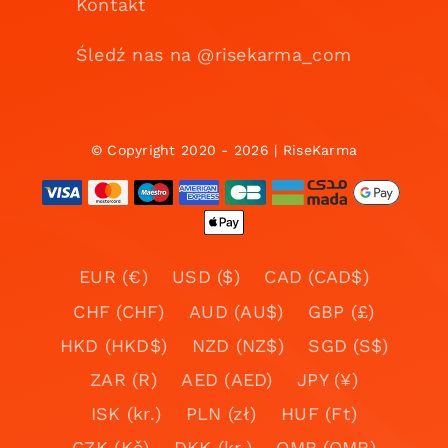
Kontakt
Śledź nas na @risekarma_com
© Copyright 2020 - 2026 | RiseKarma
EUR (€)
USD ($)
CAD (CAD$)
CHF (CHF)
AUD (AU$)
GBP (£)
HKD (HKD$)
NZD (NZ$)
SGD (S$)
ZAR (R)
AED (AED)
JPY (¥)
ISK (kr.)
PLN (zł)
HUF (Ft)
CZK (Kč)
DKK (kr.)
OMR (OMR)