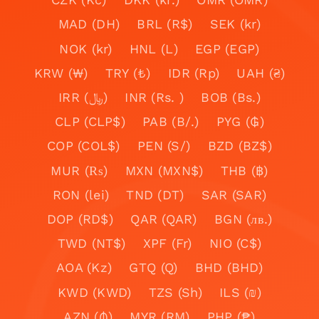
MAD (DH)
BRL (R$)
SEK (kr)
NOK (kr)
HNL (L)
EGP (EGP)
KRW (₩)
TRY (₺)
IDR (Rp)
UAH (₴)
IRR (﷼)
INR (Rs. )
BOB (Bs.)
CLP (CLP$)
PAB (B/.)
PYG (₲)
COP (COL$)
PEN (S/)
BZD (BZ$)
MUR (₨)
MXN (MXN$)
THB (฿)
RON (lei)
TND (DT)
SAR (SAR)
DOP (RD$)
QAR (QAR)
BGN (лв.)
TWD (NT$)
XPF (Fr)
NIO (C$)
AOA (Kz)
GTQ (Q)
BHD (BHD)
KWD (KWD)
TZS (Sh)
ILS (₪)
AZN (₼)
MYR (RM)
PHP (₱)