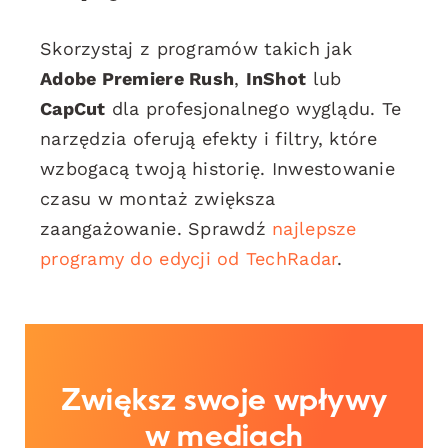
Skorzystaj z programów takich jak
Adobe Premiere Rush
,
InShot
lub
CapCut
dla profesjonalnego wyglądu. Te
narzędzia oferują efekty i filtry, które
wzbogacą twoją historię. Inwestowanie
czasu w montaż zwiększa
zaangażowanie. Sprawdź
najlepsze
programy do edycji od TechRadar
.
Zwiększ swoje wpływy
w mediach