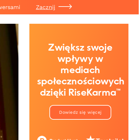
wersami
Zacznij
Zwiększ swoje
wpływy w
mediach
społecznościowych
dzięki RiseKarma™
Dowiedz się więcej