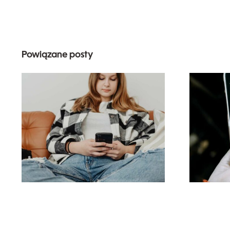
Powiązane posty
Naj
Innowacyjne
korz
strategie zwiększania
r
widoczności grup na
r
Facebooku w tym
roku
spo