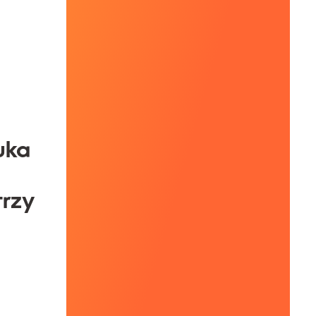
uka
trzy