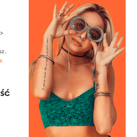
>
sz.
e
ość