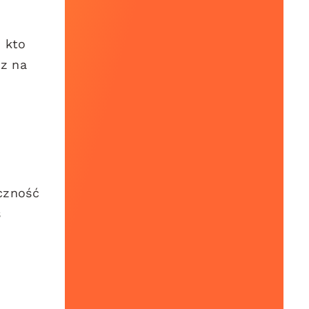
 kto
sz na
czność
s