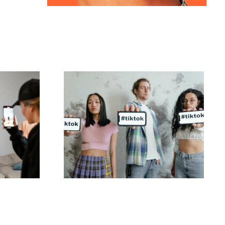
larne
Najlepsze aplikacje
zące
do edytowania wideo
do tworzenia dzieł na
wych
TikToku