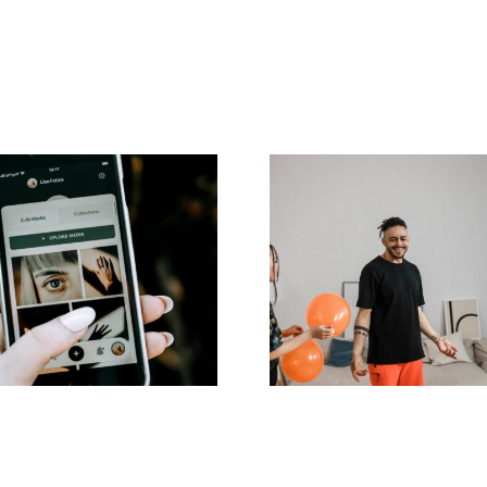
lepsze praktyki
Najbardziej popu
ystania z filtrów
pytania dotyc
zeczywistości
mediów
ozszerzonej w
społecznościo
mediach
łecznościowych