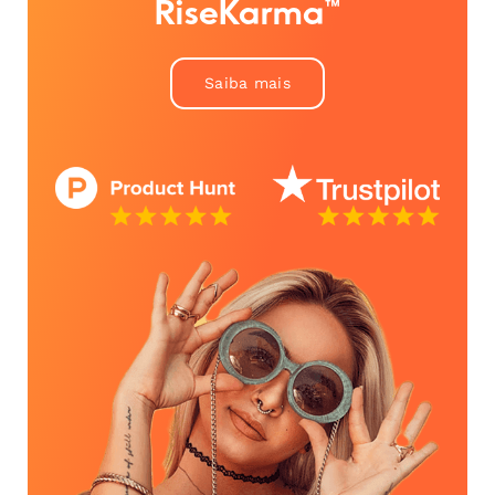
RiseKarma™
Saiba mais