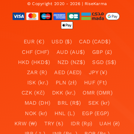
© Copyright 2020 - 2026 | RiseKarma
EUR (€)
USD ($)
CAD (CAD$)
CHF (CHF)
AUD (AU$)
GBP (£)
HKD (HKD$)
NZD (NZ$)
SGD (S$)
ZAR (R)
AED (AED)
JPY (¥)
ISK (kr.)
PLN (zł)
HUF (Ft)
CZK (Kč)
DKK (kr.)
OMR (OMR)
MAD (DH)
BRL (R$)
SEK (kr)
NOK (kr)
HNL (L)
EGP (EGP)
KRW (₩)
TRY (₺)
IDR (Rp)
UAH (₴)
IRR (﷼)
INR (Rs. )
BOB (Bs.)