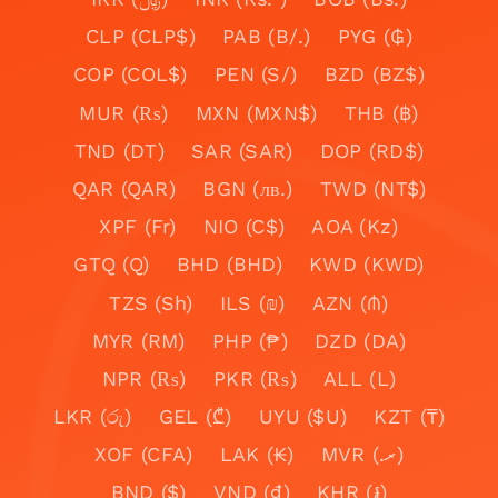
CLP (CLP$)
PAB (B/.)
PYG (₲)
COP (COL$)
PEN (S/)
BZD (BZ$)
MUR (₨)
MXN (MXN$)
THB (฿)
TND (DT)
SAR (SAR)
DOP (RD$)
QAR (QAR)
BGN (лв.)
TWD (NT$)
XPF (Fr)
NIO (C$)
AOA (Kz)
GTQ (Q)
BHD (BHD)
KWD (KWD)
TZS (Sh)
ILS (₪)
AZN (₼)
MYR (RM)
PHP (₱)
DZD (DA)
NPR (₨)
PKR (₨)
ALL (L)
LKR (රු)
GEL (₾)
UYU ($U)
KZT (₸)
XOF (CFA)
LAK (₭)
MVR (.ރ)
BND ($)
VND (₫)
KHR (៛)