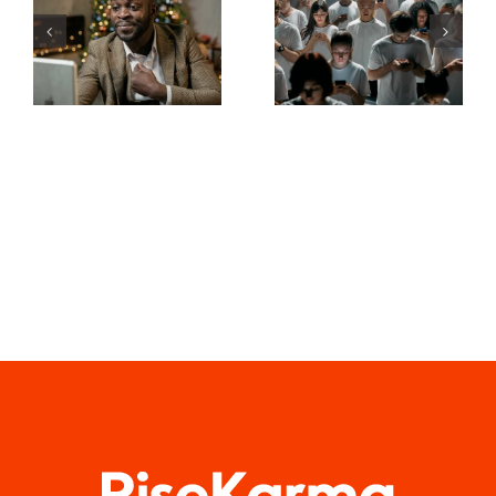
seguidores
anúncios
no LinkedIn
incríveis no
para manter
Facebook
a
que
privacidade
convertem