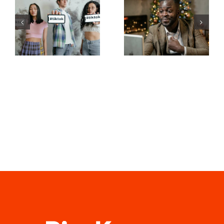
aplicativos
ocultar
de edição
seguidores
de vídeo
no LinkedIn
para criar
para manter
obras-
a
primas no
privacidade
TikTok