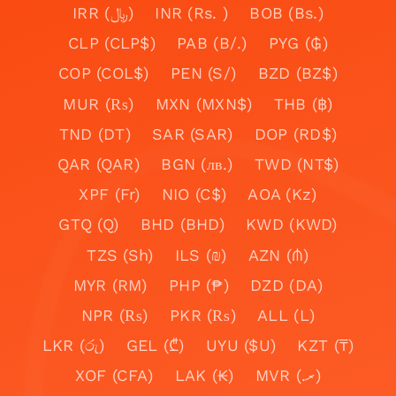
IRR (﷼)
INR (Rs. )
BOB (Bs.)
CLP (CLP$)
PAB (B/.)
PYG (₲)
COP (COL$)
PEN (S/)
BZD (BZ$)
MUR (₨)
MXN (MXN$)
THB (฿)
TND (DT)
SAR (SAR)
DOP (RD$)
QAR (QAR)
BGN (лв.)
TWD (NT$)
XPF (Fr)
NIO (C$)
AOA (Kz)
GTQ (Q)
BHD (BHD)
KWD (KWD)
TZS (Sh)
ILS (₪)
AZN (₼)
MYR (RM)
PHP (₱)
DZD (DA)
NPR (₨)
PKR (₨)
ALL (L)
LKR (රු)
GEL (₾)
UYU ($U)
KZT (₸)
XOF (CFA)
LAK (₭)
MVR (.ރ)