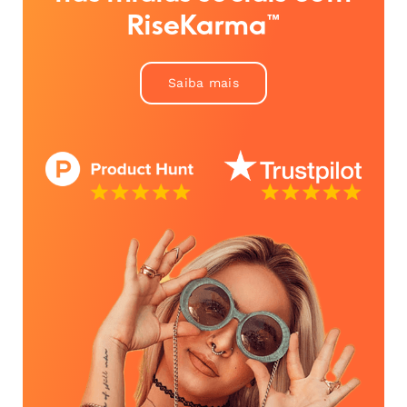
RiseKarma™
Saiba mais