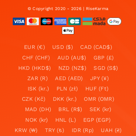
© Copyright 2020 - 2026 | RiseKarma
EUR (€)
USD ($)
CAD (CAD$)
CHF (CHF)
AUD (AU$)
GBP (£)
HKD (HKD$)
NZD (NZ$)
SGD (S$)
ZAR (R)
AED (AED)
JPY (¥)
ISK (kr.)
PLN (zł)
HUF (Ft)
CZK (Kč)
DKK (kr.)
OMR (OMR)
MAD (DH)
BRL (R$)
SEK (kr)
NOK (kr)
HNL (L)
EGP (EGP)
KRW (₩)
TRY (₺)
IDR (Rp)
UAH (₴)