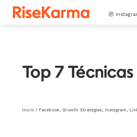
Skip
to
Instagr
content
Top 7 Técnicas
Início
/
Facebook
,
Growth Strategies
,
Instagram
,
Lin