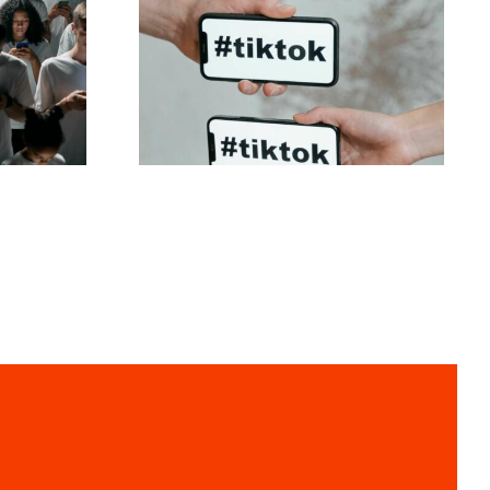
iar
Melhores
is no
configurações de
ue
privacidade do TikTok
em 2024