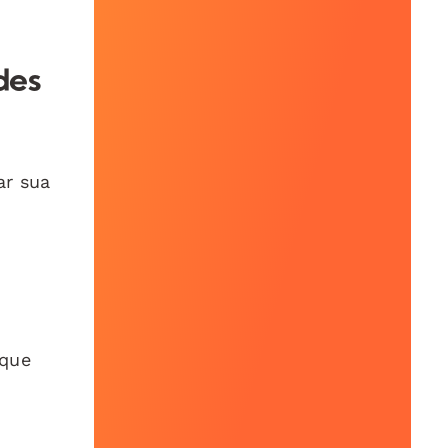
des
ar sua
 que