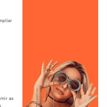
mpliar
umir as
s