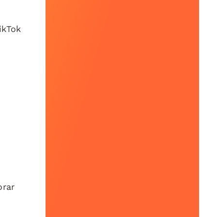
ikTok
orar