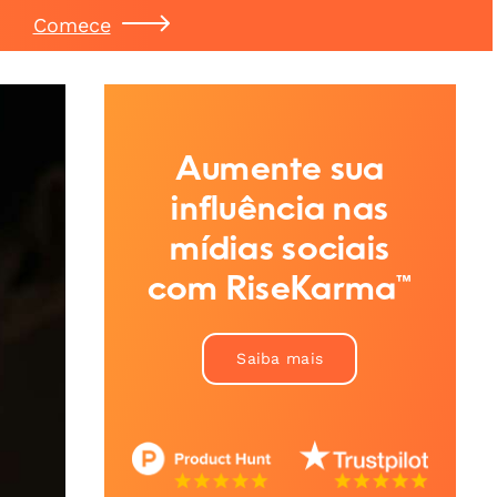
Comece
Aumente sua
influência nas
mídias sociais
com RiseKarma™
Saiba mais