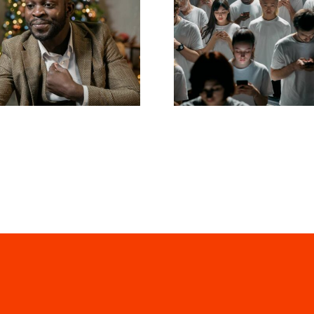
Como ocultar
Dicas para cr
eguidores no
anúncios incríve
edIn para manter
Facebook q
a privacidade
convertem