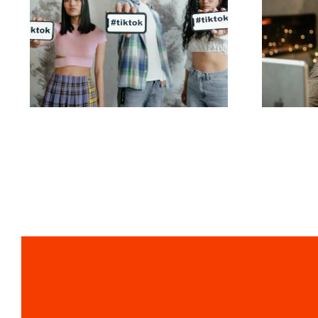
Melhores aplicativos
de edição de vídeo
s
para criar obras-
Link
primas no TikTok