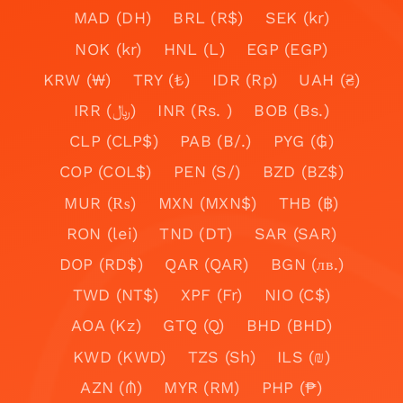
MAD (DH)
BRL (R$)
SEK (kr)
NOK (kr)
HNL (L)
EGP (EGP)
KRW (₩)
TRY (₺)
IDR (Rp)
UAH (₴)
IRR (﷼)
INR (Rs. )
BOB (Bs.)
CLP (CLP$)
PAB (B/.)
PYG (₲)
COP (COL$)
PEN (S/)
BZD (BZ$)
MUR (₨)
MXN (MXN$)
THB (฿)
RON (lei)
TND (DT)
SAR (SAR)
DOP (RD$)
QAR (QAR)
BGN (лв.)
TWD (NT$)
XPF (Fr)
NIO (C$)
AOA (Kz)
GTQ (Q)
BHD (BHD)
KWD (KWD)
TZS (Sh)
ILS (₪)
AZN (₼)
MYR (RM)
PHP (₱)