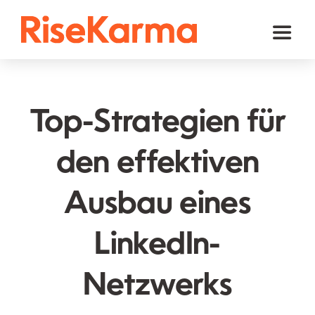
Skip
to
Toggl
content
Naviga
Instagram
TikTok
Top-Strategien für
Facebook
den effektiven
Youtube
Ausbau eines
Twitter (𝕏)
Andere
LinkedIn-
Warenkorb
Netzwerks
Deutsch