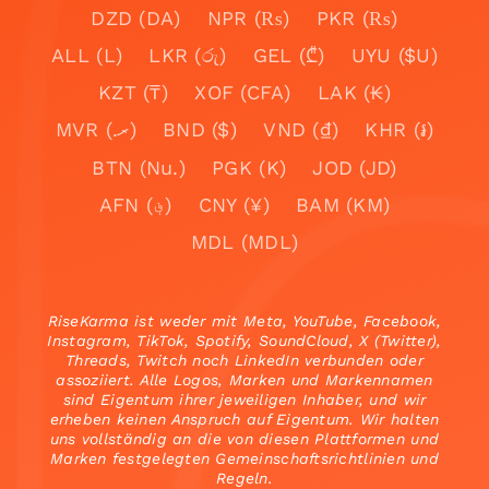
DZD (DA)
NPR (₨)
PKR (₨)
ALL (L)
LKR (රු)
GEL (₾)
UYU ($U)
KZT (₸)
XOF (CFA)
LAK (₭)
MVR (.ރ)
BND ($)
VND (₫)
KHR (៛)
BTN (Nu.)
PGK (K)
JOD (JD)
AFN (؋)
CNY (¥)
BAM (KM)
MDL (MDL)
RiseKarma ist weder mit Meta, YouTube, Facebook,
Instagram, TikTok, Spotify, SoundCloud, X (Twitter),
Threads, Twitch noch LinkedIn verbunden oder
assoziiert. Alle Logos, Marken und Markennamen
sind Eigentum ihrer jeweiligen Inhaber, und wir
erheben keinen Anspruch auf Eigentum. Wir halten
uns vollständig an die von diesen Plattformen und
Marken festgelegten Gemeinschaftsrichtlinien und
Regeln.