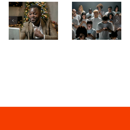
Wie man
Tipps zur
Follower auf
Gestaltung
LinkedIn
beeindruckender
ausblendet,
Facebook-
um die
Anzeigen,
Privatsphäre
die
zu wahren
konvertieren