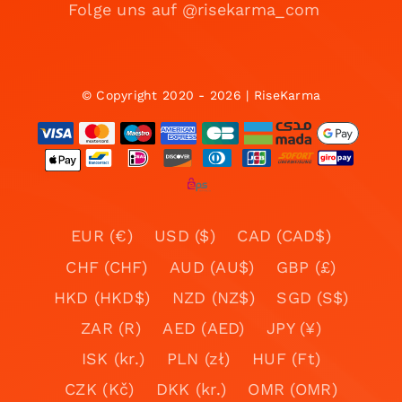
Folge uns auf @risekarma_com
© Copyright 2020 - 2026 | RiseKarma
EUR (€)
USD ($)
CAD (CAD$)
CHF (CHF)
AUD (AU$)
GBP (£)
HKD (HKD$)
NZD (NZ$)
SGD (S$)
ZAR (R)
AED (AED)
JPY (¥)
ISK (kr.)
PLN (zł)
HUF (Ft)
CZK (Kč)
DKK (kr.)
OMR (OMR)